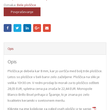
Oznaka:
Bele ploščice
Povpraševanje
Opis
Opis
Ploščica je debela kar 8 mm, kar jo uvršča med bolj trde ploščice.
Letos so ploščice v beli barvi zelo zaželjene. Ploščica na sliki je
velika 10×30 cm. V redni prodaji bi morali za to ploščico odšteti
28,05 EUR, spletna cena pa znaša le 22,44 EUR. Monopole
Blanco Brillo Bisel prihaja iz Španije, ki je znana po zelo
kvalitetni keramiki v svetovnem merilu.
Kliknite na ime kolekcije za ogled vseh ploščic iz te serije: