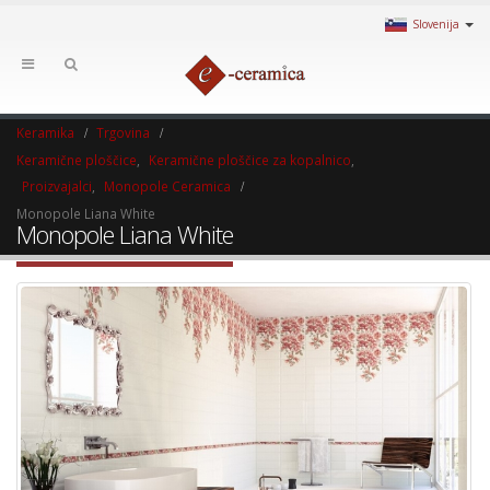
Slovenija
Keramika
Trgovina
Keramične ploščice
,
Keramične ploščice za kopalnico
,
Proizvajalci
,
Monopole Ceramica
Monopole Liana White
Monopole Liana White