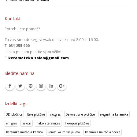
Kontakt
Potrebujete pomoč?
Za vas smo dosegljivi vsak delavnik med 8:00 in 16:00.
T:
031 255 900
Lahko pa nam pustite sporočilo:
E:
keramoteka.salon@gmail.com
Sledite nam na
Izdelki tags
3D ploščice
Bele ploščice
cicogres
Dekorativne ploščice
elegantna keramika
emigres
halcon
halcon ceramicas
Hexagon ploščice
Keramika imitacija kamna
Keramika imitacija lesa
Keramika imitacija opeke