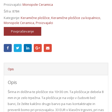
Proizvajalci:
Monopole Ceramica
Šifra:
8784
Kategorije:
Keramične ploščice
,
Keramične ploščice za kopalnico
,
Monopole Ceramica
,
Proizvajalci
Povpraševanje
Opis
Opis
Širina in dolžina te ploščice sta 10×30 cm. Ta ploščica je debela 8
mm in je zelo trpežna. Ta ploščica je na voljo v čudoviti bež
barvi, če želite kakšno drugo barvo pa nas kontaktirajte in
preverili bomo pri proizvajalcu. 33 EUR v klasični trgovini, pri nas