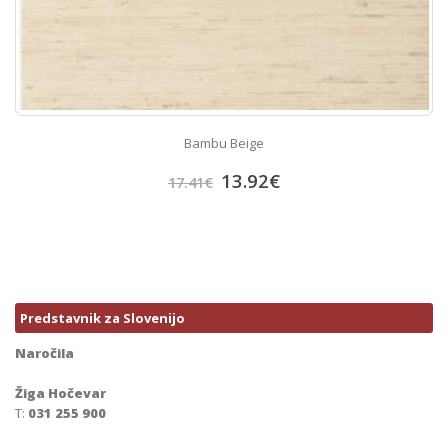
Bambu Beige
13.92
€
17.41
€
Predstavnik za Slovenijo
Naročila
Žiga Hočevar
T:
031 255 900