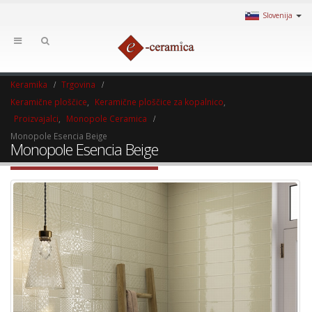
Slovenija
Keramika
Trgovina
Keramične ploščice
,
Keramične ploščice za kopalnico
,
Proizvajalci
,
Monopole Ceramica
Monopole Esencia Beige
Monopole Esencia Beige