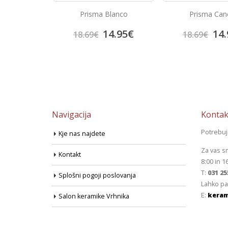
Ceniza
Prisma Blanco
Prisma Can
3.92
€
14.95
€
14.
18.69
€
18.69
€
Navigacija
Kontak
Potrebu
Kje nas najdete
Za vas s
Kontakt
8:00 in 1
T:
031 25
Splošni pogoji poslovanja
Lahko pa
E:
keram
Salon keramike Vrhnika