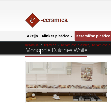
Akcija
Klinker ploščice
Keramične ploščice
Keramika
Trgovina
Keramične ploščice
,
Keramične pl
Monopole Dulcinea White