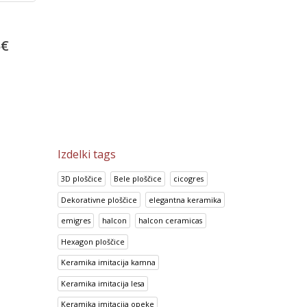
Portland Ceniza
Prisma Blanco
5
€
13.92
€
14.95
€
17.41
€
18.69
€
Izdelki tags
3D ploščice
Bele ploščice
cicogres
Dekorativne ploščice
elegantna keramika
emigres
halcon
halcon ceramicas
Hexagon ploščice
Keramika imitacija kamna
Keramika imitacija lesa
Keramika imitacija opeke