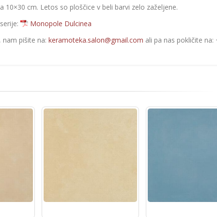
ta 10×30 cm. Letos so ploščice v beli barvi zelo zaželjene.
serije:
Monopole Dulcinea
e, nam pišite na:
keramoteka.salon@gmail.com
ali pa nas pokličite na: