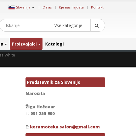
|
Slovenija
O nas
Kje nas najdete
Kontakt
Vse kategorije
ma
Proizvajalci
Katalogi
ea White
Predstavnik za Slovenijo
Naročila
Žiga Hočevar
T:
031 255 900
E:
keramoteka.salon@gmail.com