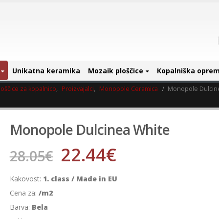
Unikatna keramika
Mozaik ploščice
Kopalniška opre
oščice za kopalnico
,
Proizvajalci
,
Monopole Ceramica
Monopole Dulcin
Monopole Dulcinea White
22.44
€
28.05
€
Kakovost:
1. class / Made in EU
Cena za:
/m2
Barva:
Bela