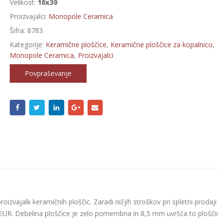
Velikost:
10x30
Proizvajalci:
Monopole Ceramica
Šifra:
8783
Kategorije:
Keramične ploščice
,
Keramične ploščice za kopalnico
,
Monopole Ceramica
,
Proizvajalci
Povpraševanje
proizvajalk keramičnih ploščic. Zaradi nižjih stroškov pri spletni prodaji
44 EUR. Debelina ploščice je zelo pomembna in 8,5 mm uvršča to plošči