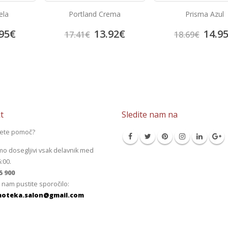
ela
Portland Crema
Prisma Azul
95
€
13.92
€
14.9
17.41
€
18.69
€
t
Sledite nam na
jete pomoč?
mo dosegljivi vsak delavnik med
6:00.
5 900
 nam pustite sporočilo:
oteka.salon@gmail.com