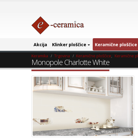
Akcija
Klinker ploščice
Keramične ploščice
Keramika
Trgovina
Keramične ploščice
,
Keramične pl
Monopole Charlotte White