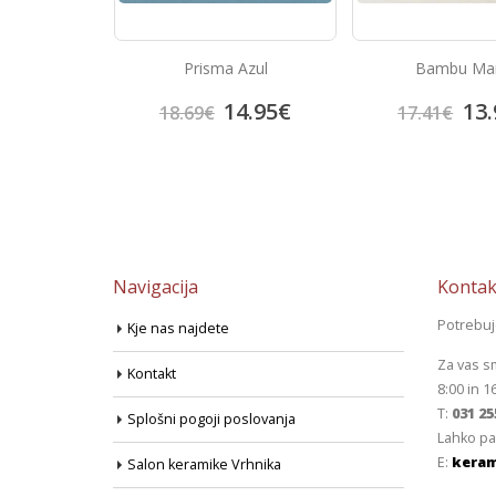
colate
Prisma Azul
Bambu Mar
4.70
€
14.95
€
13.
18.69
€
17.41
€
Navigacija
Kontak
Potrebu
Kje nas najdete
Za vas s
Kontakt
8:00 in 1
T:
031 25
Splošni pogoji poslovanja
Lahko pa
E:
keram
Salon keramike Vrhnika