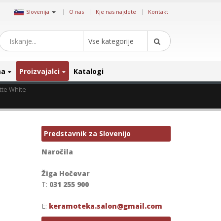
|
Slovenija
O nas
Kje nas najdete
Kontakt
Vse kategorije
ma
Proizvajalci
Katalogi
tte White
Predstavnik za Slovenijo
Naročila
Žiga Hočevar
T:
031 255 900
E:
keramoteka.salon@gmail.com