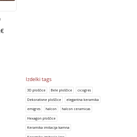
n
Look Chocolate
Prisma Azul
2
€
14.70
€
14.95
€
18.38
€
18.69
€
Izdelki tags
3D ploščice
Bele ploščice
cicogres
Dekorativne ploščice
elegantna keramika
emigres
halcon
halcon ceramicas
Hexagon ploščice
Keramika imitacija kamna
Keramika imitacija lesa