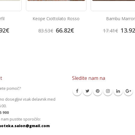
fil
Keope Ciottolato Rosso
Bambu Marro
92
€
66.82
€
13.9
83.53
€
17.41
€
t
Sledite nam na
jete pomoč?
mo dosegljivi vsak delavnik med
6:00.
5 900
 nam pustite sporočilo:
oteka.salon@gmail.com