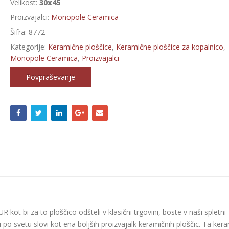
Velikost:
30x45
Proizvajalci:
Monopole Ceramica
Šifra:
8772
Kategorije:
Keramične ploščice
,
Keramične ploščice za kopalnico
,
Monopole Ceramica
,
Proizvajalci
Povpraševanje
kot bi za to ploščico odšteli v klasični trgovini, boste v naši spletni
ki po svetu slovi kot ena boljših proizvajalk keramičnih ploščic. Ta ker