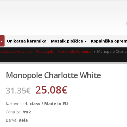
Unikatna keramika
Mozaik ploščice
Kopalniška opre
oščice za kopalnico
,
Proizvajalci
,
Monopole Ceramica
Monopole Charlo
Monopole Charlotte White
25.08
€
31.35
€
Kakovost:
1. class / Made in EU
Cena za:
/m2
Barva:
Bela