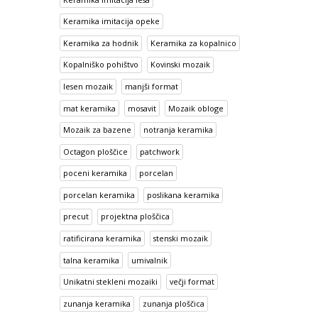
Keramika imitacija opeke
Keramika za hodnik
Keramika za kopalnico
Kopalniško pohištvo
Kovinski mozaik
lesen mozaik
manjši format
mat keramika
mosavit
Mozaik obloge
Mozaik za bazene
notranja keramika
Octagon ploščice
patchwork
poceni keramika
porcelan
porcelan keramika
poslikana keramika
precut
projektna ploščica
ratificirana keramika
stenski mozaik
talna keramika
umivalnik
Unikatni stekleni mozaiki
večji format
zunanja keramika
zunanja ploščica