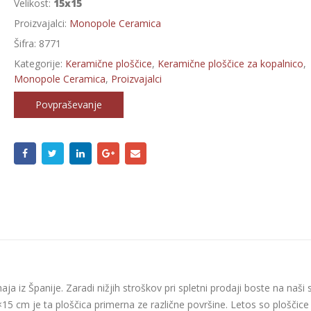
Velikost:
15x15
Proizvajalci:
Monopole Ceramica
Šifra:
8771
Kategorije:
Keramične ploščice
,
Keramične ploščice za kopalnico
,
Monopole Ceramica
,
Proizvajalci
Povpraševanje
aja iz Španije. Zaradi nižjih stroškov pri spletni prodaji boste na naši 
×15 cm je ta ploščica primerna ze različne površine. Letos so ploščice 