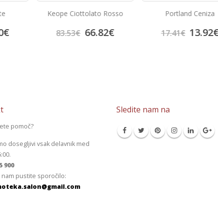
o Rosso
Portland Ceniza
Look Crema
82
€
13.92
€
14.7
17.41
€
18.38
€
t
Sledite nam na
jete pomoč?
mo dosegljivi vsak delavnik med
6:00.
5 900
 nam pustite sporočilo:
oteka.salon@gmail.com