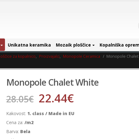
Unikatna keramika
Mozaik ploščice
Kopalniška opre
oščice za kopalnico
,
Proizvajalci
,
Monopole Ceramica
Monopole Chalet
Monopole Chalet White
22.44
€
28.05
€
Kakovost:
1. class / Made in EU
Cena za:
/m2
Barva:
Bela