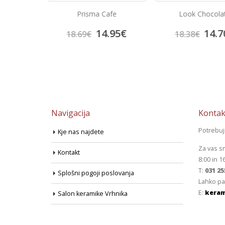
Cafe
Look Chocolate
Keope Ciottolat
4.95
€
14.70
€
66.
18.38
€
83.53
€
Navigacija
Kontak
Potrebu
Kje nas najdete
Za vas s
Kontakt
8:00 in 1
T:
031 25
Splošni pogoji poslovanja
Lahko pa
E:
keram
Salon keramike Vrhnika