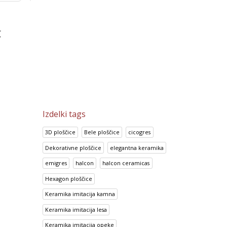
Prisma Cafe
Look Chocolate
0
€
14.95
€
14.70
€
18.69
€
18.38
€
Izdelki tags
3D ploščice
Bele ploščice
cicogres
Dekorativne ploščice
elegantna keramika
emigres
halcon
halcon ceramicas
Hexagon ploščice
Keramika imitacija kamna
Keramika imitacija lesa
Keramika imitacija opeke