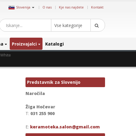
|
Slovenija
O nas
Kje nas najdete
Kontakt
Vse kategorije
ma
Proizvajalci
Katalogi
 White
Predstavnik za Slovenijo
Naročila
Žiga Hočevar
T:
031 255 900
E:
keramoteka.salon@gmail.com