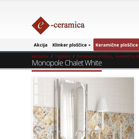
Akcija
Klinker ploščice
Keramične ploščice
Keramika
Trgovina
Keramične ploščice
,
Keramične pl
Monopole Chalet White