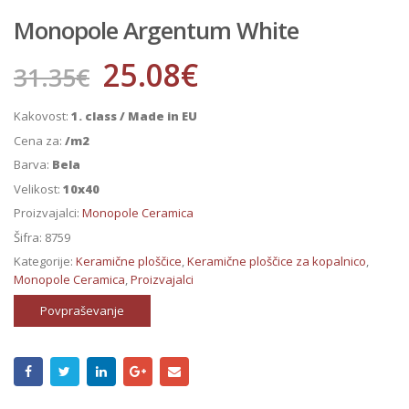
Monopole Argentum White
25.08
€
31.35
€
Kakovost:
1. class / Made in EU
Cena za:
/m2
Barva:
Bela
Velikost:
10x40
Proizvajalci:
Monopole Ceramica
Šifra:
8759
Kategorije:
Keramične ploščice
,
Keramične ploščice za kopalnico
,
Monopole Ceramica
,
Proizvajalci
Povpraševanje