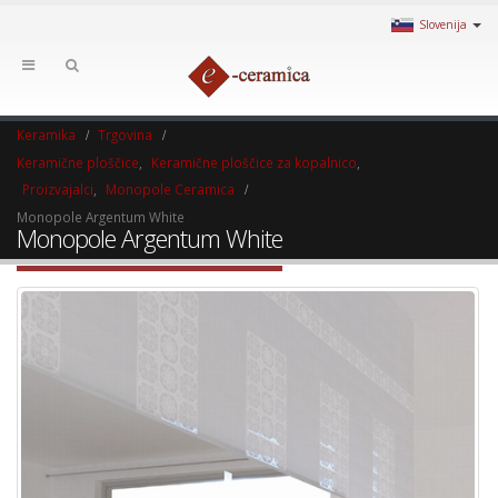
Slovenija
Keramika
Trgovina
Keramične ploščice
,
Keramične ploščice za kopalnico
,
Proizvajalci
,
Monopole Ceramica
Monopole Argentum White
Monopole Argentum White