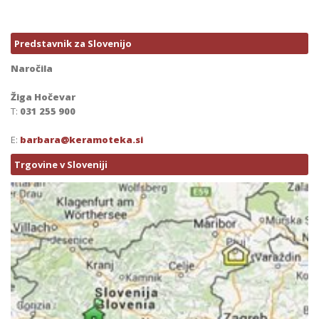
Predstavnik za Slovenijo
Naročila
Žiga Hočevar
T:
031 255 900
E:
barbara@keramoteka.si
Trgovine v Sloveniji