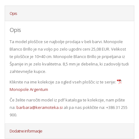
Opis
Opis
Ta model ploščice se najbolje prodaja v beli barvi. Monopole
Blanco Brillo je na voljo po zelo ugodni ceni 25,08 EUR. Velikost
te ploščice je 10×40 cm. Monopole Blanco Brillo je pripeljana iz
Španije in je zelo kvalitetna. 8,5 mm je debelina, ki zadovolji tudi
zahtevnejše kupce.
Kliknite na ime kolekcije za ogled vseh ploščic iz te serije:
Monopole Argentum
Če želite naročiti model iz pdf kataloga te kolekcije, nam pišite
na:
barbara@keramoteka.si
ali pa nas pokličite na: +386 31 255
900.
Dodatne informacije