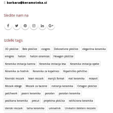
E:
barbara@keramoteka.si
Sledite nam na
Izdelki tags
3D ploščice
Bele ploščice
cicogres
Dekorativne ploščice
elegantna keramika
emigres
halcon
halcon ceramicas
Hexagon ploščice
Keramika imitacija kamna
Keramika imitacija lesa
Keramika imitacija opeke
Keramika za hodnik
Keramika za kopalnico
Kopalniško pohištvo
Kovinski mozaik
lesen mozaik
manjši format
mat keramika
mosavit
Mozaik obloge
Mozaik za bazene
notranja keramika
Octagon ploščice
patchwork
poceni keramika
porcelan
porcelan keramika
poslikana keramika
precut
projektna ploščica
ratificirana keramika
stenski mozaik
talna keramika
umivalnik
Unikatni stekleni mozaiki