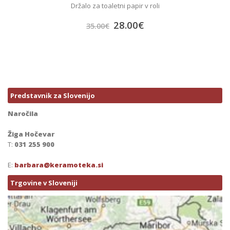
Držalo za toaletni papir v roli
28.00
€
35.00
€
Predstavnik za Slovenijo
Naročila
Žiga Hočevar
T:
031 255 900
E:
barbara@keramoteka.si
Trgovine v Sloveniji