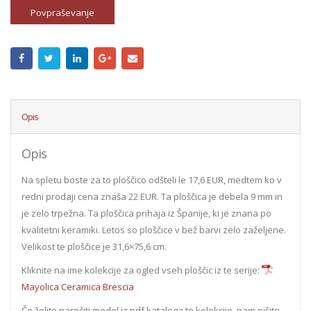
Povpraševanje
Opis
Opis
Na spletu boste za to ploščico odšteli le 17,6 EUR, medtem ko v
redni prodaji cena znaša 22 EUR. Ta ploščica je debela 9 mm in
je zelo trpežna. Ta ploščica prihaja iz Španije, ki je znana po
kvalitetni keramiki. Letos so ploščice v bež barvi zelo zaželjene.
Velikost te ploščice je 31,6×75,6 cm.
Kliknite na ime kolekcije za ogled vseh ploščic iz te serije:
Mayolica Ceramica Brescia
Če želite naročiti model iz pdf kataloga te kolekcije, nam pišite