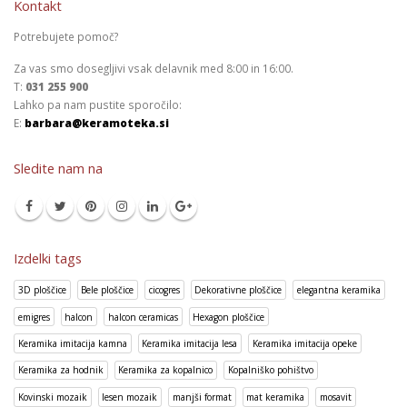
Kontakt
Potrebujete pomoč?
Za vas smo dosegljivi vsak delavnik med 8:00 in 16:00.
T:
031 255 900
Lahko pa nam pustite sporočilo:
E:
barbara@keramoteka.si
Sledite nam na
Izdelki tags
3D ploščice
Bele ploščice
cicogres
Dekorativne ploščice
elegantna keramika
emigres
halcon
halcon ceramicas
Hexagon ploščice
Keramika imitacija kamna
Keramika imitacija lesa
Keramika imitacija opeke
Keramika za hodnik
Keramika za kopalnico
Kopalniško pohištvo
Kovinski mozaik
lesen mozaik
manjši format
mat keramika
mosavit