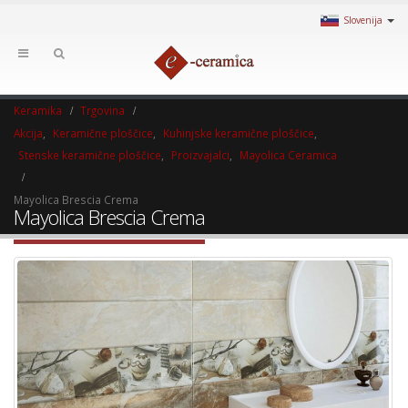
Slovenija
Keramika
Trgovina
Akcija
,
Keramične ploščice
,
Kuhinjske keramične ploščice
,
Stenske keramične ploščice
,
Proizvajalci
,
Mayolica Ceramica
Mayolica Brescia Crema
Mayolica Brescia Crema