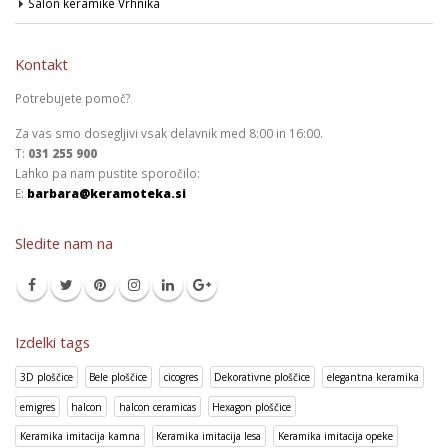
Salon keramike Vrhnika
Kontakt
Potrebujete pomoč?
Za vas smo dosegljivi vsak delavnik med 8:00 in 16:00.
T:
031 255 900
Lahko pa nam pustite sporočilo:
E:
barbara@keramoteka.si
Sledite nam na
Izdelki tags
3D ploščice
Bele ploščice
cicogres
Dekorativne ploščice
elegantna keramika
emigres
halcon
halcon ceramicas
Hexagon ploščice
Keramika imitacija kamna
Keramika imitacija lesa
Keramika imitacija opeke