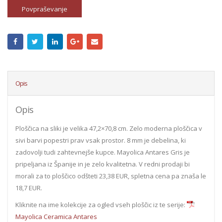
Povpraševanje
Opis
Opis
Ploščica na sliki je velika 47,2×70,8 cm. Zelo moderna ploščica v
sivi barvi popestri prav vsak prostor. 8 mm je debelina, ki
zadovolji tudi zahtevnejše kupce. Mayolica Antares Gris je
pripeljana iz Španije in je zelo kvalitetna. V redni prodaji bi
morali za to ploščico odšteti 23,38 EUR, spletna cena pa znaša le
18,7 EUR.
Kliknite na ime kolekcije za ogled vseh ploščic iz te serije:
Mayolica Ceramica Antares