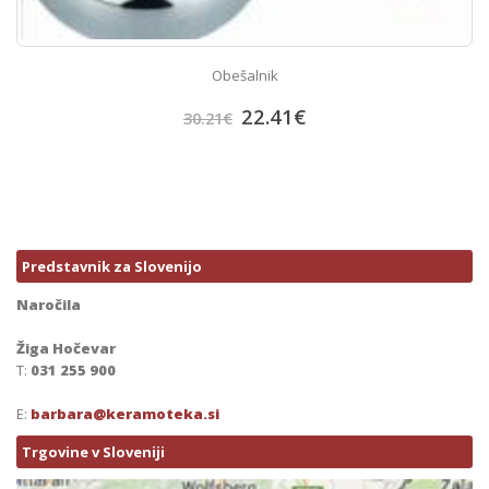
Obešalnik
22.41
€
30.21
€
Predstavnik za Slovenijo
Naročila
Žiga Hočevar
T:
031 255 900
E:
barbara@keramoteka.si
Trgovine v Sloveniji