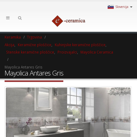
Slovenija
Keramika
Trgovina
Akcija
,
Keramične ploščice
,
Kuhinjske keramične ploščice
,
Stenske keramične ploščice
,
Proizvajalci
,
Mayolica Ceramica
Mayolica Antares Gris
Mayolica Antares Gris