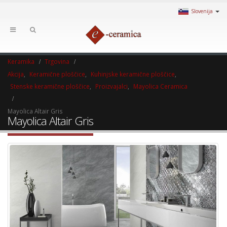
Slovenija
Keramika
Trgovina
Akcija
,
Keramične ploščice
,
Kuhinjske keramične ploščice
,
Stenske keramične ploščice
,
Proizvajalci
,
Mayolica Ceramica
Mayolica Altair Gris
Mayolica Altair Gris