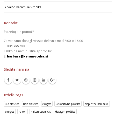
Salon keramike Vrhnika
Kontakt
Potrebujete pomoč?
Za vas smo dosegljivi vsak delavnik med 8:00 in 16:00.
T:
031 255 900
Lahko pa nam pustite sporočilo:
E:
barbara@keramoteka.si
Sledite nam na
Izdelki tags
3D ploščice
Bele ploščice
cicogres
Dekorativne ploščice
elegantna keramika
emigres
halcon
halcon ceramicas
Hexagon ploščice