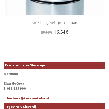
Koš 5 l, nerjaveče jeklo, poliran
16.54
€
20.68
€
Predstavnik za Slovenijo
Naročila
Žiga Hočevar
T:
031 255 900
E:
barbara@keramoteka.si
Trgovine v Sloveniji