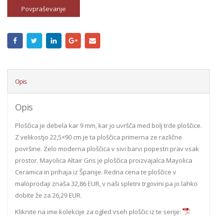
Povpraševanje
Opis
Opis
Ploščica je debela kar 9 mm, kar jo uvršča med bolj trde ploščice.
Z velikostjo 22,5×90 cm je ta ploščica primerna ze različne
površine. Zelo moderna ploščica v sivi barvi popestri prav vsak
prostor. Mayolica Altair Gris je ploščica proizvajalca Mayolica
Ceramica in prihaja iz Španije. Redna cena te ploščice v
maloprodaji znaša 32,86 EUR, v naši spletni trgovini pa jo lahko
dobite že za 26,29 EUR.
Kliknite na ime kolekcije za ogled vseh ploščic iz te serije: