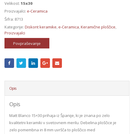
Velikost:
15x30
Proizvajalci:
e-Ceramica
Šifra:
8713
Kategorije:
Diskont keramike
,
e-Ceramica
,
Keramične ploščice
,
Proizvajalci
Povpraševanje
Opis
Opis
Matt Blanco 15×30 prihaja iz Španije, ki je znana po zelo
kvalitetni keramiki v svetovnem merilu. Debelina ploščice je
zelo pomembna in 8 mm uvršča to ploščico med