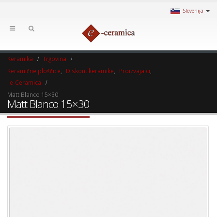
Slovenija
Keramika
Trgovina
Keramične ploščice
,
Diskont keramike
,
Proizvajalci
,
e-Ceramica
Matt Blanco 15×30
Matt Blanco 15×30