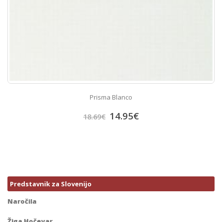
Prisma Blanco
14.95
€
18.69
€
Predstavnik za Slovenijo
Naročila
Žiga Hočevar