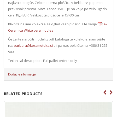
najkvalitetnejše. Zelo moderna ploščica v beli barvi popestri
prav vsak prostor. Matt Blanco 15×30 je na voljo po zelo ugodni
ceni 18,5 EUR. Velikost te ploščice je 15×30 cm.
Kliknite na ime kolekcije za ogled vseh ploščic iz te serije:
e-
Ceramica White ceramic tiles
Če želite naročiti model iz pdf kataloga te kolekcije, nam pišite
na:
barbara@keramoteka.si
ali pa nas pokličite na: +386 31 255
900.
Technical description: Full pallet orders only
Dodatne informacije
RELATED PRODUCTS