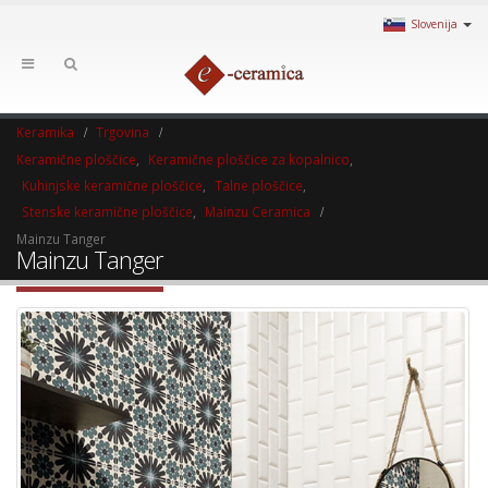
Slovenija
Keramika
Trgovina
Keramične ploščice
,
Keramične ploščice za kopalnico
,
Kuhinjske keramične ploščice
,
Talne ploščice
,
Stenske keramične ploščice
,
Mainzu Ceramica
Mainzu Tanger
Mainzu Tanger