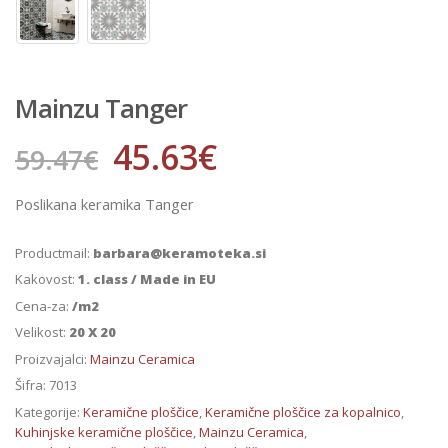
Mainzu Tanger
45.63
€
59.47
€
Poslikana keramika Tanger
Productmail:
barbara@keramoteka.si
Kakovost:
1. class / Made in EU
Cena-za:
/m2
Velikost:
20 X 20
Proizvajalci:
Mainzu Ceramica
Šifra:
7013
Kategorije:
Keramične ploščice
,
Keramične ploščice za kopalnico
,
Kuhinjske keramične ploščice
,
Mainzu Ceramica
,