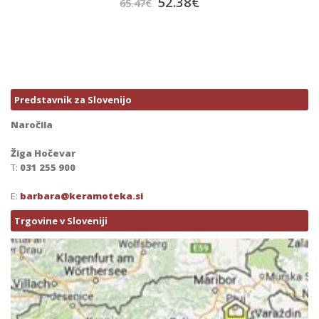
52.38
€
65.47
€
Predstavnik za Slovenijo
Naročila
Žiga Hočevar
T:
031 255 900
E:
barbara@keramoteka.si
Trgovine v Sloveniji