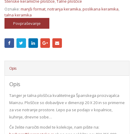
Stenske keramične ploščice
,
Talne ploščice
Oznake:
manjši format
,
notranja keramika
,
poslikana keramika
,
talna keramika
Povpraševanje
Opis
Opis
Tanger je talna ploščica kvalitetnega Španskega proizvajalca
Mainzu. Ploščice so dobavljive v dimenziji 20 X 20 in so primerne
za vse notranje prostore. Lepo pa se podajo v kopalnice,
kuhinje, dnevne sobe…
Če želite naročiti model te kolekcije, nam pišite na: