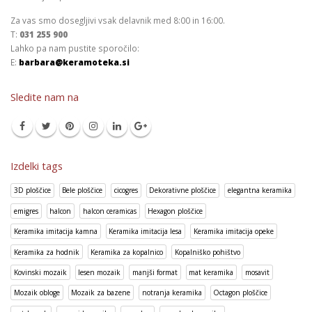
Za vas smo dosegljivi vsak delavnik med 8:00 in 16:00.
T:
031 255 900
Lahko pa nam pustite sporočilo:
E:
barbara@keramoteka.si
Sledite nam na
Izdelki tags
3D ploščice
Bele ploščice
cicogres
Dekorativne ploščice
elegantna keramika
emigres
halcon
halcon ceramicas
Hexagon ploščice
Keramika imitacija kamna
Keramika imitacija lesa
Keramika imitacija opeke
Keramika za hodnik
Keramika za kopalnico
Kopalniško pohištvo
Kovinski mozaik
lesen mozaik
manjši format
mat keramika
mosavit
Mozaik obloge
Mozaik za bazene
notranja keramika
Octagon ploščice