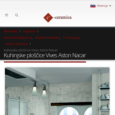
Slovenija
Keramika
Trgovina
Keramične ploščice
,
Diskont keramike
,
Proizvajalci
,
Vives Ceramica
Kuhinjske ploščice Vives Aston Nacar
Kuhinjske ploščice Vives Aston Nacar