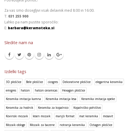
Potrebujete pomoč?
Za vas smo dosegljivi vsak delavnik med 8:00 in 16:00.
T:
031 255 900
Lahko pa nam pustite sporočilo:
E:
barbara@keramoteka.si
Sledite nam na
Izdelki tags
3D ploščice
Bele ploščice
cicogres
Dekorativne ploščice
elegantna keramika
emigres
halcon
halcon ceramicas
Hexagon ploščice
Keramika imitacija kamna
Keramika imitacija lesa
Keramika imitacija opeke
Keramika za hodnik
Keramika za kopalnico
Kopalniško pohištvo
Kovinski mozaik
lesen mozaik
manjši format
mat keramika
mosavit
Mozaik obloge
Mozaik za bazene
notranja keramika
Octagon ploščice