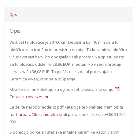
Opis
Opis
Velikost te ploščice je 30×60 cm. Debelina kar 10 mm dela to
ploščico zelo trpežno in prestižno na otip. Ta keramična ploščica
v čudoviti sivi barvi bo obogatila vsak prostor. Na spletu boste
za to ploščico odšteli le 28,86 EUR, medtem ko v redni prodaji
cena znaša 36,08 EUR. To ploščico je izdelal proizvajalec
Ceramica Vives, ki prihaja iz Španije.
Kliknite na ime kolekcije za ogled vseh ploščic iz te serije:
Ceramica Vives Aston
Če želite naročiti model iz pdf kataloga te kolekcije, nam pišite
na:
barbara@keramoteka.si
ali pa nas pokličite na: +386 31 255
900.
S pomočjo porcelan stenske in talne keramike Aston v sivih