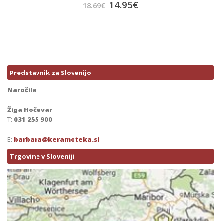
66.82
€
83.53
€
Predstavnik za Slovenijo
Naročila
Žiga Hočevar
T:
031 255 900
E:
barbara@keramoteka.si
Trgovine v Sloveniji