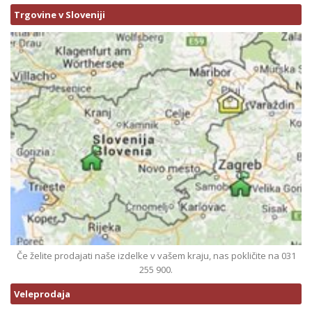
Trgovine v Sloveniji
Če želite prodajati naše izdelke v vašem kraju, nas pokličite na 031
255 900.
Veleprodaja