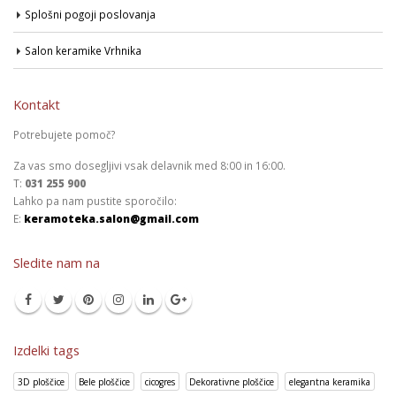
Splošni pogoji poslovanja
Salon keramike Vrhnika
Kontakt
Potrebujete pomoč?
Za vas smo dosegljivi vsak delavnik med 8:00 in 16:00.
T:
031 255 900
Lahko pa nam pustite sporočilo:
E:
keramoteka.salon@gmail.com
Sledite nam na
Izdelki tags
3D ploščice
Bele ploščice
cicogres
Dekorativne ploščice
elegantna keramika