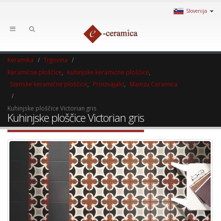
Slovenija
Keramika
Trgovina
Keramične ploščice
,
Kuhinjske keramične ploščice
,
Stenske keramične ploščice
,
Proizvajalci
,
Mainzu Ceramica
Kuhinjske ploščice Victorian gris
Kuhinjske ploščice Victorian gris