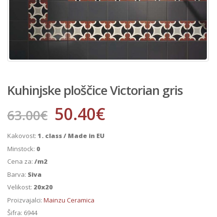
Kuhinjske ploščice Victorian gris
50.40
€
63.00
€
Kakovost:
1. class / Made in EU
Minstock:
0
Cena za:
/m2
Barva:
Siva
Velikost:
20x20
Proizvajalci:
Mainzu Ceramica
Šifra:
6944