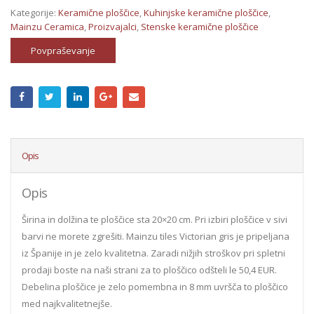
Kategorije:
Keramične ploščice
,
Kuhinjske keramične ploščice
,
Mainzu Ceramica
,
Proizvajalci
,
Stenske keramične ploščice
Povpraševanje
Opis
Opis
Širina in dolžina te ploščice sta 20×20 cm. Pri izbiri ploščice v sivi
barvi ne morete zgrešiti. Mainzu tiles Victorian gris je pripeljana
iz Španije in je zelo kvalitetna. Zaradi nižjih stroškov pri spletni
prodaji boste na naši strani za to ploščico odšteli le 50,4 EUR.
Debelina ploščice je zelo pomembna in 8 mm uvršča to ploščico
med najkvalitetnejše.