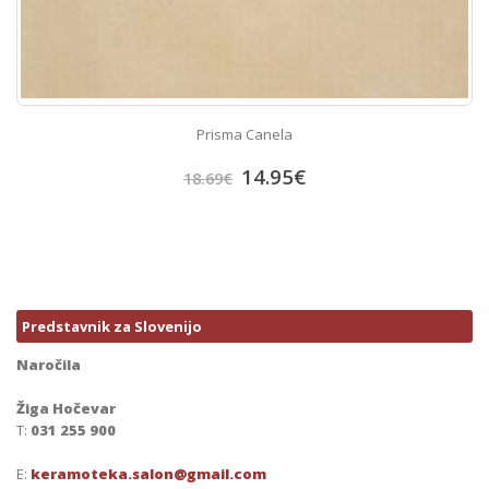
Prisma Canela
14.95
€
18.69
€
Predstavnik za Slovenijo
Naročila
Žiga Hočevar
T:
031 255 900
E:
keramoteka.salon@gmail.com