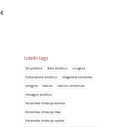
Metal Points
Cristal Rojo
2
€
37.83
€
26.32
€
47.28
€
32.91
€
Izdelki tags
3D ploščice
Bele ploščice
cicogres
Dekorativne ploščice
elegantna keramika
emigres
halcon
halcon ceramicas
Hexagon ploščice
Keramika imitacija kamna
Keramika imitacija lesa
Keramika imitacija opeke