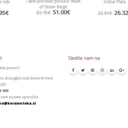
Talne porcelan ploščice Heart
e rubi
Cristal Plata
of Stone Beige
51.00
€
95
€
26.3
63.75
€
32.91
€
t
Sledite nam na
jete pomoč?
mo dosegljivi vsak delavnik med
6:00.
5 900
 nam pustite sporočilo:
ra@keramoteka.si