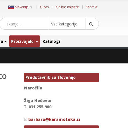
|
Slovenija
O nas
Kje nas najdete
Kontakt
Vse kategorije
ma
Proizvajalci
Katalogi
co
Predstavnik za Slovenijo
Naročila
Žiga Hočevar
T:
031 255 900
E:
barbara@keramoteka.si