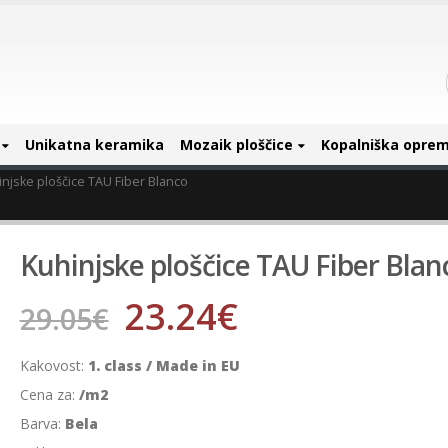
Unikatna keramika
Mozaik ploščice
Kopalniška opre
injske ploščice TAU Fiber Blanco
Kuhinjske ploščice TAU Fiber Blan
23.24
€
29.05
€
Kakovost:
1. class / Made in EU
Cena za:
/m2
Barva:
Bela