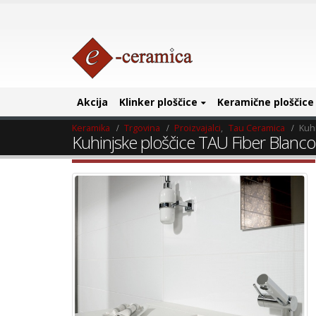
Akcija
Klinker ploščice
Keramične ploščice
Keramika
Trgovina
Proizvajalci
,
Tau Ceramica
Kuh
Kuhinjske ploščice TAU Fiber Blanco