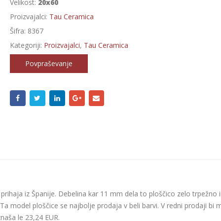
Velikost:
20x60
Proizvajalci:
Tau Ceramica
Šifra:
8367
Kategoriji:
Proizvajalci
,
Tau Ceramica
Povpraševanje
 prihaja iz Španije. Debelina kar 11 mm dela to ploščico zelo trpežno 
Ta model ploščice se najbolje prodaja v beli barvi. V redni prodaji bi m
znaša le 23,24 EUR.