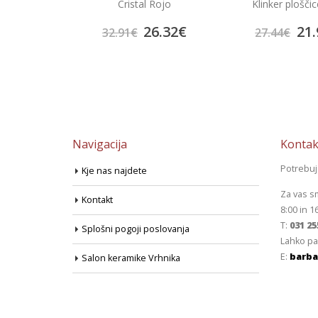
oints
Cristal Rojo
Klinker ploščic
7.83
€
26.32
€
21.
32.91
€
27.44
€
Navigacija
Kontak
Potrebu
Kje nas najdete
Za vas s
Kontakt
8:00 in 1
T:
031 25
Splošni pogoji poslovanja
Lahko pa
E:
barba
Salon keramike Vrhnika