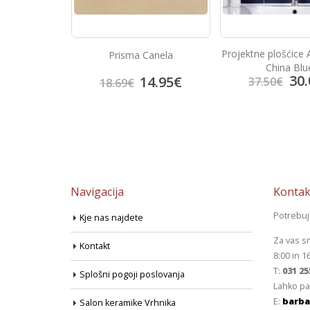
e 60×60 Super
Projektne plošćice 
Prisma Canela
k
China Blu
8.17
€
30.
14.95
€
37.50
€
18.69
€
Navigacija
Kontak
Potrebu
Kje nas najdete
Za vas s
Kontakt
8:00 in 1
T:
031 25
Splošni pogoji poslovanja
Lahko pa
E:
barba
Salon keramike Vrhnika