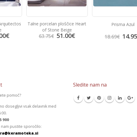
Arquitectos
Talne porcelan ploščice Heart
Prisma Azul
e
of Stone Beige
00
€
51.00
€
14.9
63.75
€
18.69
€
t
Sledite nam na
jete pomoč?
mo dosegljivi vsak delavnik med
6:00.
5 900
 nam pustite sporočilo:
ra@keramoteka.si