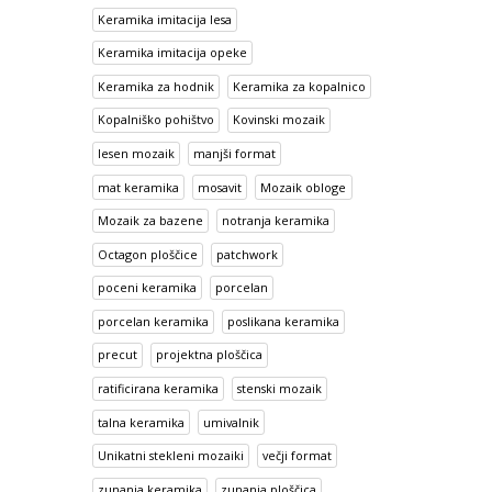
Keramika imitacija lesa
Keramika imitacija opeke
Keramika za hodnik
Keramika za kopalnico
Kopalniško pohištvo
Kovinski mozaik
lesen mozaik
manjši format
mat keramika
mosavit
Mozaik obloge
Mozaik za bazene
notranja keramika
Octagon ploščice
patchwork
poceni keramika
porcelan
porcelan keramika
poslikana keramika
precut
projektna ploščica
ratificirana keramika
stenski mozaik
talna keramika
umivalnik
Unikatni stekleni mozaiki
večji format
zunanja keramika
zunanja ploščica