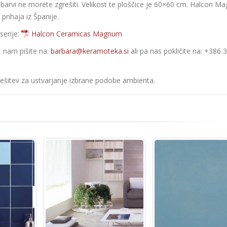
ež barvi ne morete zgrešiti. Velikost te ploščice je 60×60 cm. Halcon 
prihaja iz Španije.
serije:
Halcon Ceramicas Magnum
e, nam pišite na:
barbara@keramoteka.si
ali pa nas pokličite na: +386 
rešitev za ustvarjanje izbrane podobe ambienta.