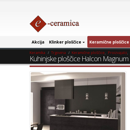
Akcija
Klinker ploščice
Keramične ploščice
Keramika
Trgovina
Keramične ploščice
,
Proizvajalci
,
Kuhinjske ploščice Halcon Magnum