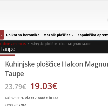
Unikatna keramika
Mozaik ploščice
Kopalniška opre
Halcon Ceramicas
Kuhinjske ploščice Halcon Magnum Taupe
 Taupe
Kuhinjske ploščice Halcon Magn
Taupe
19.03
€
23.79
€
Kakovost:
1. class / Made in EU
Cena za:
/m2