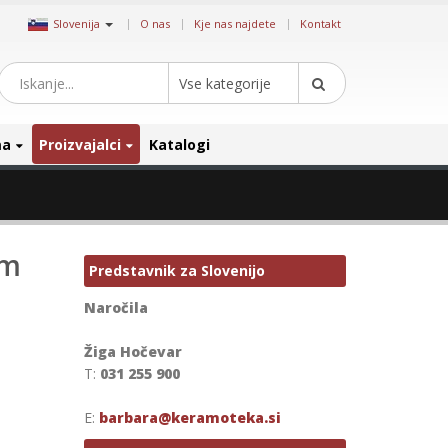
|
Slovenija
O nas
Kje nas najdete
Kontakt
Vse kategorije
ma
Proizvajalci
Katalogi
um
Predstavnik za Slovenijo
Naročila
Žiga Hočevar
T:
031 255 900
E:
barbara@keramoteka.si