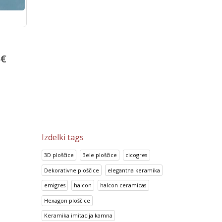
Porcelan ploščice 60×60 Super
Prisma Canela
Black
38.17
€
5
€
14.95
€
47.72
€
18.69
€
Izdelki tags
3D ploščice
Bele ploščice
cicogres
Dekorativne ploščice
elegantna keramika
emigres
halcon
halcon ceramicas
Hexagon ploščice
Keramika imitacija kamna