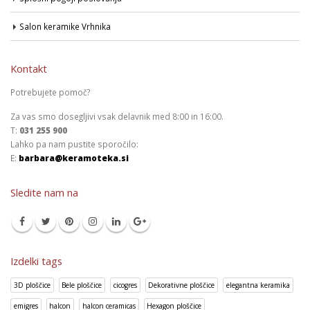
Salon keramike Vrhnika
Kontakt
Potrebujete pomoč?
Za vas smo dosegljivi vsak delavnik med 8:00 in 16:00.
T:
031 255 900
Lahko pa nam pustite sporočilo:
E:
barbara@keramoteka.si
Sledite nam na
Izdelki tags
3D ploščice
Bele ploščice
cicogres
Dekorativne ploščice
elegantna keramika
emigres
halcon
halcon ceramicas
Hexagon ploščice