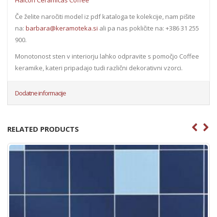
Halcon Ceramicas Coffee
Če želite naročiti model iz pdf kataloga te kolekcije, nam pišite
na:
barbara@keramoteka.si
ali pa nas pokličite na: +386 31 255
900.
Monotonost sten v interiorju lahko odpravite s pomočjo Coffee
keramike, kateri pripadajo tudi različni dekorativni vzorci.
Dodatne informacije
RELATED PRODUCTS