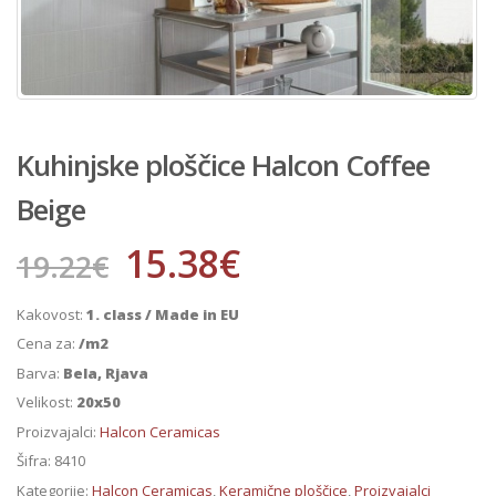
Kuhinjske ploščice Halcon Coffee
Beige
15.38
€
19.22
€
Kakovost:
1. class / Made in EU
Cena za:
/m2
Barva:
Bela, Rjava
Velikost:
20x50
Proizvajalci:
Halcon Ceramicas
Šifra:
8410
Kategorije:
Halcon Ceramicas
,
Keramične ploščice
,
Proizvajalci