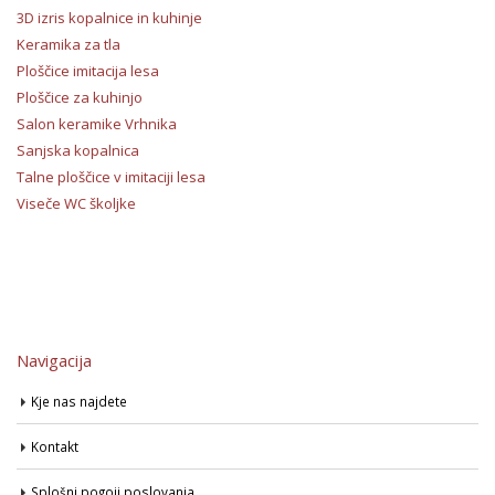
3D izris kopalnice in kuhinje
Keramika za tla
Ploščice imitacija lesa
Ploščice za kuhinjo
Salon keramike Vrhnika
Sanjska kopalnica
Talne ploščice v imitaciji lesa
Viseče WC školjke
Navigacija
Kje nas najdete
Kontakt
Splošni pogoji poslovanja