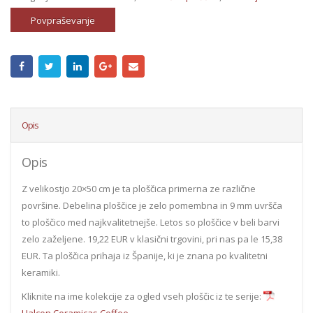
Povpraševanje
Opis
Opis
Z velikostjo 20×50 cm je ta ploščica primerna ze različne
površine. Debelina ploščice je zelo pomembna in 9 mm uvršča
to ploščico med najkvalitetnejše. Letos so ploščice v beli barvi
zelo zaželjene. 19,22 EUR v klasični trgovini, pri nas pa le 15,38
EUR. Ta ploščica prihaja iz Španije, ki je znana po kvalitetni
keramiki.
Kliknite na ime kolekcije za ogled vseh ploščic iz te serije: