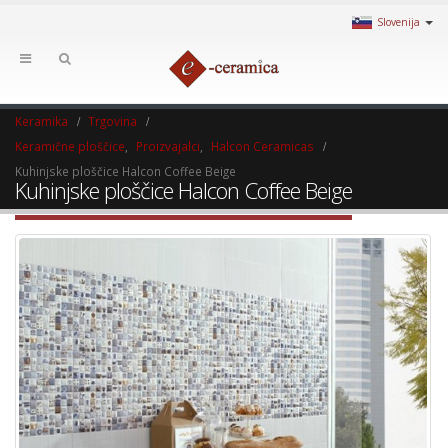
Slovenija
Keramika
Trgovina
Keramične ploščice
,
Proizvajalci
,
Halcon Ceramicas
Kuhinjske ploščice Halcon Coffee Beige
Kuhinjske ploščice Halcon Coffee Beige