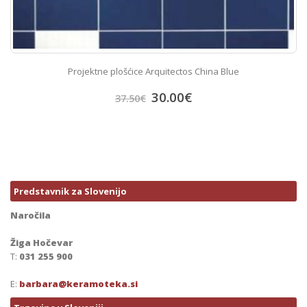
Projektne plošćice Arquitectos China Blue
30.00
€
37.50
€
Predstavnik za Slovenijo
Naročila
Žiga Hočevar
T:
031 255 900
E:
barbara@keramoteka.si