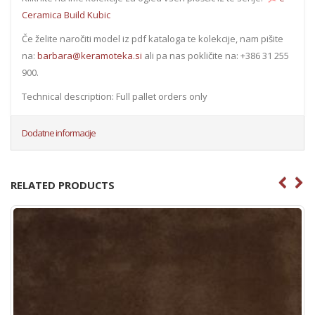
Ceramica Build Kubic
Če želite naročiti model iz pdf kataloga te kolekcije, nam pišite
na:
barbara@keramoteka.si
ali pa nas pokličite na: +386 31 255
900.
Technical description: Full pallet orders only
Dodatne informacije
RELATED PRODUCTS