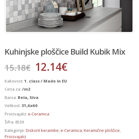
Kuhinjske ploščice Build Kubik Mix
12.14
€
15.18
€
Kakovost:
1. class / Made in EU
Cena za:
/m2
Barva:
Bela, Siva
Velikost:
31,6x60
Proizvajalci:
e-Ceramica
Šifra:
8539
Kategorije:
Diskont keramike
,
e-Ceramica
,
Keramične ploščice
,
Proizvajalci