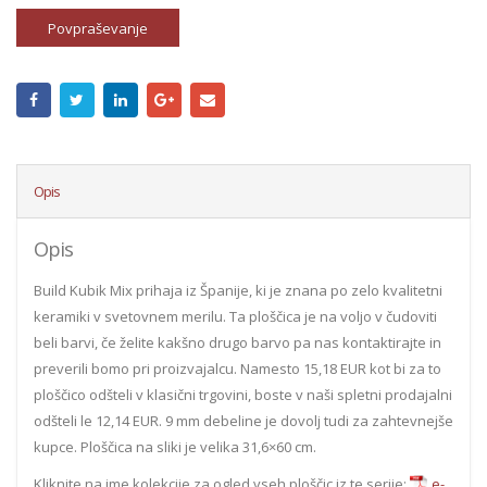
Povpraševanje
Opis
Opis
Build Kubik Mix prihaja iz Španije, ki je znana po zelo kvalitetni
keramiki v svetovnem merilu. Ta ploščica je na voljo v čudoviti
beli barvi, če želite kakšno drugo barvo pa nas kontaktirajte in
preverili bomo pri proizvajalcu. Namesto 15,18 EUR kot bi za to
ploščico odšteli v klasični trgovini, boste v naši spletni prodajalni
odšteli le 12,14 EUR. 9 mm debeline je dovolj tudi za zahtevnejše
kupce. Ploščica na sliki je velika 31,6×60 cm.
Kliknite na ime kolekcije za ogled vseh ploščic iz te serije:
e-