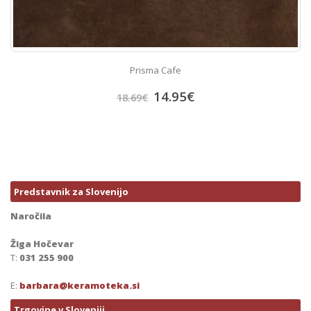
Prisma Cafe
14.95
€
18.69
€
Predstavnik za Slovenijo
Naročila
Žiga Hočevar
T:
031 255 900
E:
barbara@keramoteka.si
Trgovine v Sloveniji