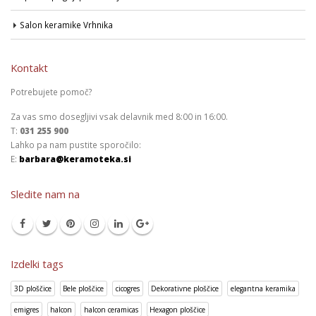
Salon keramike Vrhnika
Kontakt
Potrebujete pomoč?
Za vas smo dosegljivi vsak delavnik med 8:00 in 16:00.
T:
031 255 900
Lahko pa nam pustite sporočilo:
E:
barbara@keramoteka.si
Sledite nam na
Izdelki tags
3D ploščice
Bele ploščice
cicogres
Dekorativne ploščice
elegantna keramika
emigres
halcon
halcon ceramicas
Hexagon ploščice