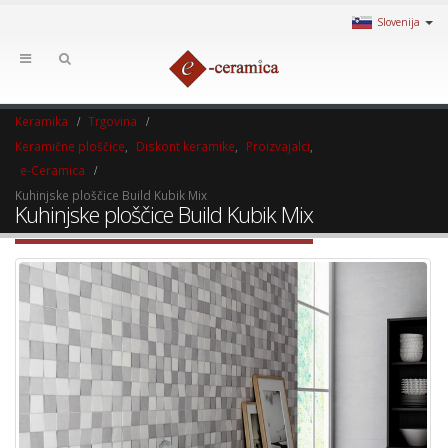
Slovenija
Keramika
Trgovina
Keramične ploščice
,
Diskont keramike
,
Proizvajalci
,
e-Ceramica
Kuhinjske ploščice Build Kubik Mix
Kuhinjske ploščice Build Kubik Mix