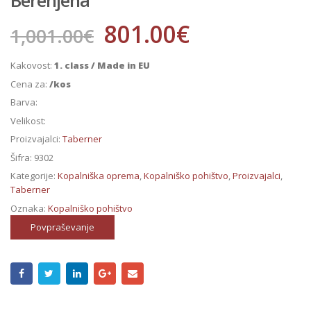
801.00
€
1,001.00
€
Kakovost:
1. class / Made in EU
Cena za:
/kos
Barva:
Velikost:
Proizvajalci:
Taberner
Šifra:
9302
Kategorije:
Kopalniška oprema
,
Kopalniško pohištvo
,
Proizvajalci
,
Taberner
Oznaka:
Kopalniško pohištvo
Povpraševanje