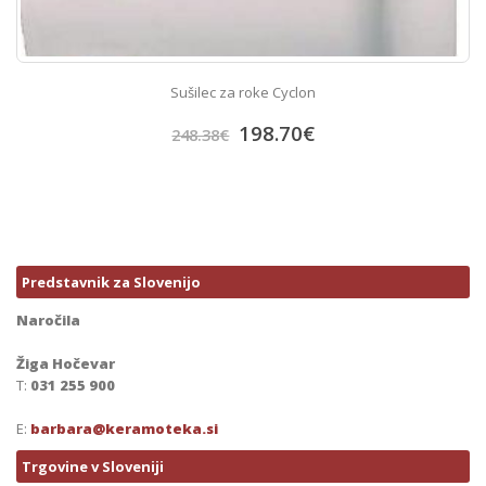
Sušilec za roke Cyclon
198.70
€
248.38
€
Predstavnik za Slovenijo
Naročila
Žiga Hočevar
T:
031 255 900
E:
barbara@keramoteka.si
Trgovine v Sloveniji