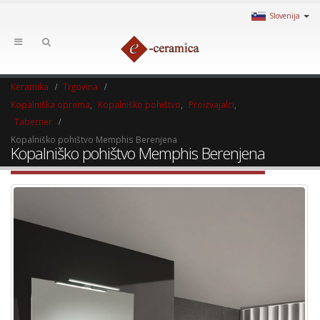
Slovenija
Keramika
Trgovina
Kopalniška oprema
,
Kopalniško pohištvo
,
Proizvajalci
,
Taberner
Kopalniško pohištvo Memphis Berenjena
Kopalniško pohištvo Memphis Berenjena