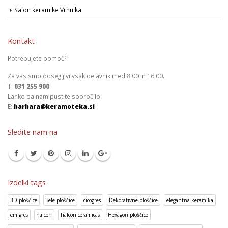
Salon keramike Vrhnika
Kontakt
Potrebujete pomoč?
Za vas smo dosegljivi vsak delavnik med 8:00 in 16:00.
T:
031 255 900
Lahko pa nam pustite sporočilo:
E:
barbara@keramoteka.si
Sledite nam na
Izdelki tags
3D ploščice
Bele ploščice
cicogres
Dekorativne ploščice
elegantna keramika
emigres
halcon
halcon ceramicas
Hexagon ploščice