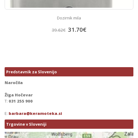
Dozirnik mila
31.70
€
39.62
€
Predstavnik za Slovenijo
Naročila
Žiga Hočevar
T:
031 255 900
E:
barbara@keramoteka.si
Trgovine v Sloveniji