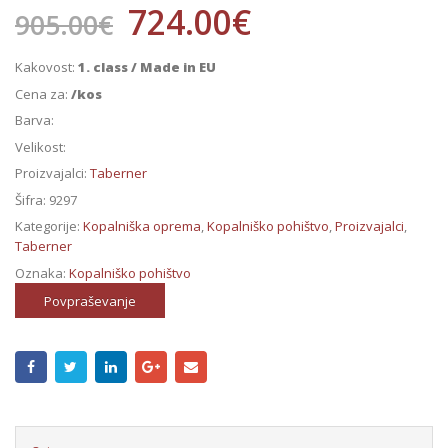
724.00
€
905.00
€
Kakovost:
1. class / Made in EU
Cena za:
/kos
Barva:
Velikost:
Proizvajalci:
Taberner
Šifra:
9297
Kategorije:
Kopalniška oprema
,
Kopalniško pohištvo
,
Proizvajalci
,
Taberner
Oznaka:
Kopalniško pohištvo
Povpraševanje