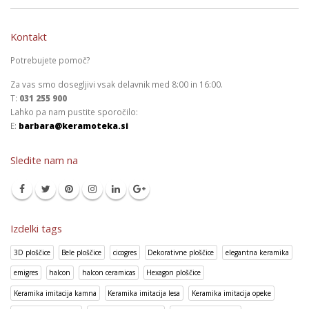
Kontakt
Potrebujete pomoč?
Za vas smo dosegljivi vsak delavnik med 8:00 in 16:00.
T:
031 255 900
Lahko pa nam pustite sporočilo:
E:
barbara@keramoteka.si
Sledite nam na
Izdelki tags
3D ploščice
Bele ploščice
cicogres
Dekorativne ploščice
elegantna keramika
emigres
halcon
halcon ceramicas
Hexagon ploščice
Keramika imitacija kamna
Keramika imitacija lesa
Keramika imitacija opeke