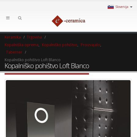
Slovenija
Keramika
Trgovina
Kopalniška oprema
,
Kopalniško pohištvo
,
Proizvajalci
,
Taberner
Kopalniško pohištvo Loft Blanco
Kopalniško pohištvo Loft Blanco