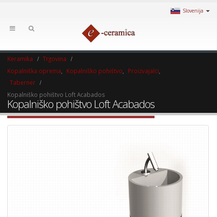
Slovenija
Keramika
Trgovina
Kopalniška oprema
,
Kopalniško pohištvo
,
Proizvajalci
,
Taberner
Kopalniško pohištvo Loft Acabados
Kopalniško pohištvo Loft Acabados