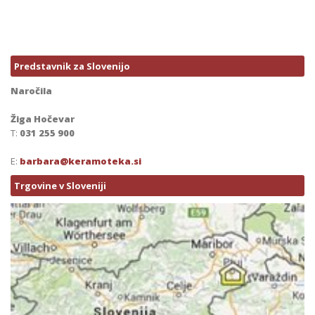
Predstavnik za Slovenijo
Naročila
Žiga Hočevar
T:
031 255 900
E:
barbara@keramoteka.si
Trgovine v Sloveniji