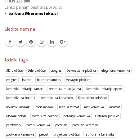
T:
031 255 900
Lahko pa nam pustite sporočilo:
E:
barbara@keramoteka.si
Sledite nam na
Izdelki tags
3D ploščice
Bele ploščice
cicogres
Dekorativne ploščice
elegantna keramika
emigres
halcon
halcon ceramicas
Hexagon ploščice
Keramika imitacija kamna
Keramika imitacija lesa
Keramika imitacija opeke
Keramika za hodnik
Keramika za kopalnico
Kopalniško pohištvo
Kovinski mozaik
lesen mozaik
manjši format
mat keramika
mosavit
Mozaik obloge
Mozaik za bazene
notranja keramika
Octagon ploščice
patchwork
poceni keramika
porcelan
porcelan keramika
poslikana keramika
precut
projektna ploščica
ratificirana keramika