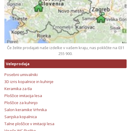
Če želite prodajati naše izdelke v vašem kraju, nas pokličite na 031
255 900.
Veleprodaja
Posebni umivalniki
3D izris kopalnice in kuhinje
Keramika za tla
Ploščice imitacija lesa
Ploščice za kuhinjo
Salon keramike Vrhnika
Sanjska kopalnica
Talne ploščice v imitaciji lesa
Viseče WC školjke