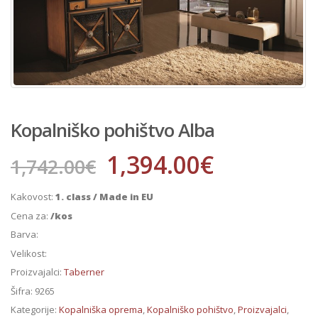
Kopalniško pohištvo Alba
1,394.00
€
1,742.00
€
Kakovost:
1. class / Made in EU
Cena za:
/kos
Barva:
Velikost:
Proizvajalci:
Taberner
Šifra:
9265
Kategorije:
Kopalniška oprema
,
Kopalniško pohištvo
,
Proizvajalci
,