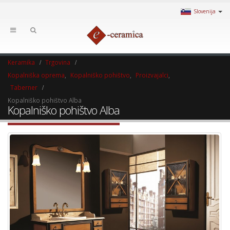
Slovenija
Keramika
Trgovina
Kopalniška oprema
,
Kopalniško pohištvo
,
Proizvajalci
,
Taberner
Kopalniško pohištvo Alba
Kopalniško pohištvo Alba