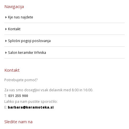
Navigacija
Kje nas najdete
Kontakt
Splošni pogoji poslovanja
Salon keramike Vrhnika
Kontakt
Potrebujete pomoč?
Za vas smo dosegljivi vsak delavnik med 8:00 in 16:00.
T:
031 255 900
Lahko pa nam pustite sporočilo:
E:
barbara@keramoteka.si
Sledite nam na