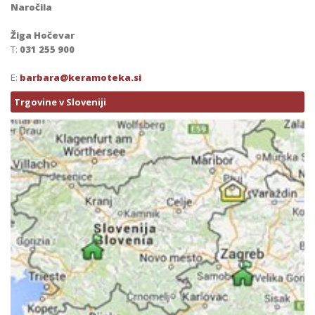
Naročila
Žiga Hočevar
T:
031 255 900
E:
barbara@keramoteka.si
Trgovine v Sloveniji