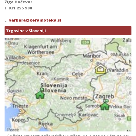
Žiga Hočevar
T:
031 255 900
E:
barbara@keramoteka.si
Trgovine v Sloveniji