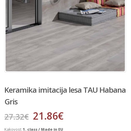
Keramika imitacija lesa TAU Habana
Gris
21.86
€
27.32
€
Kakovost:
1. class / Made in EU