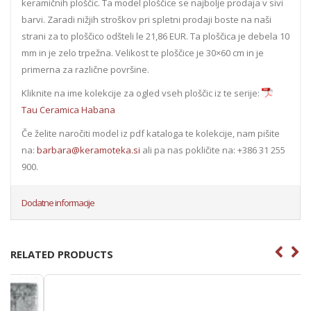
keramičnih ploščic. Ta model ploščice se najbolje prodaja v sivi
barvi. Zaradi nižjih stroškov pri spletni prodaji boste na naši
strani za to ploščico odšteli le 21,86 EUR. Ta ploščica je debela 10
mm in je zelo trpežna. Velikost te ploščice je 30×60 cm in je
primerna za različne površine.
Kliknite na ime kolekcije za ogled vseh ploščic iz te serije:
Tau Ceramica Habana
Če želite naročiti model iz pdf kataloga te kolekcije, nam pišite
na:
barbara@keramoteka.si
ali pa nas pokličite na: +386 31 255
900.
Dodatne informacije
RELATED PRODUCTS