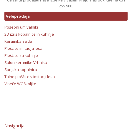
Če želite prodajati naše izdelke v vašem kraju, nas pokličite na 031
255 900.
Veleprodaja
Posebni umivalniki
3D izris kopalnice in kuhinje
Keramika za tla
Ploščice imitacija lesa
Ploščice za kuhinjo
Salon keramike Vrhnika
Sanjska kopalnica
Talne ploščice v imitaciji lesa
Viseče WC školjke
Navigacija