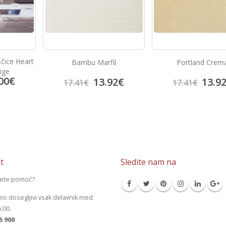
fil
Portland Crema
Look Grafito
92
€
13.92
€
14.7
17.41
€
18.38
€
t
Sledite nam na
jete pomoč?
mo dosegljivi vsak delavnik med
6:00.
5 900