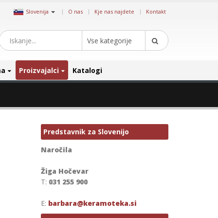
|
Slovenija
O nas
Kje nas najdete
Kontakt
Vse kategorije
ma
Proizvajalci
Katalogi
Predstavnik za Slovenijo
Naročila
Žiga Hočevar
T:
031 255 900
E:
barbara@keramoteka.si