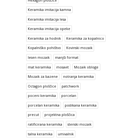
Hexagon ploščice
Keramika imitacija kamna
Keramika imitacija lesa
Keramika imitacija opeke
Keramika za hodnik
Keramika za kopalnico
Kopalniško pohištvo
Kovinski mozaik
lesen mozaik
manjši format
mat keramika
mosavit
Mozaik obloge
Mozaik za bazene
notranja keramika
Octagon ploščice
patchwork
poceni keramika
porcelan
porcelan keramika
poslikana keramika
precut
projektna ploščica
ratificirana keramika
stenski mozaik
talna keramika
umivalnik