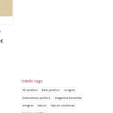
Talne porcelan ploščice 
Prisma Azul
of Stone Beige
51.00
€
0
€
14.95
€
63.75
€
18.69
€
Izdelki tags
3D ploščice
Bele ploščice
cicogres
Dekorativne ploščice
elegantna keramika
emigres
halcon
halcon ceramicas