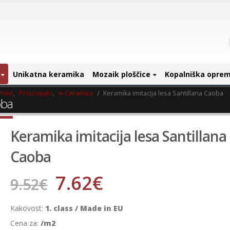
Unikatna keramika
Mozaik ploščice
Kopalniška opre
amike
,
Proizvajalci
,
e-Ceramica
Keramika imitacija lesa Santillana Caoba
oba
Keramika imitacija lesa Santillana
Caoba
7.62
€
9.52
€
Kakovost:
1. class / Made in EU
Cena za:
/m2