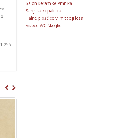
Salon keramike Vrhnika
ica
Sanjska kopalnica
lo
Talne ploščice v imitaciji lesa
Viseče WC školjke
31 255