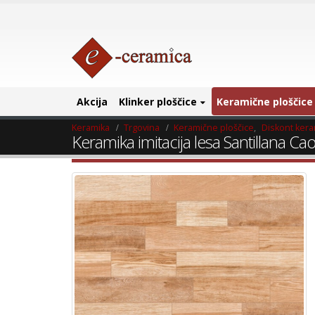
Akcija
Klinker ploščice
Keramične ploščice
Keramika
Trgovina
Keramične ploščice
,
Diskont ker
Keramika imitacija lesa Santillana Ca