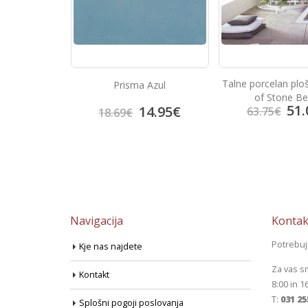
Talne porcelan ploščice Heart
Azul
Bambu Mar
of Stone Beige
51.00
€
4.95
€
13.
63.75
€
17.41
€
Navigacija
Kontak
Potrebu
Kje nas najdete
Za vas s
Kontakt
8:00 in 1
T:
031 25
Splošni pogoji poslovanja