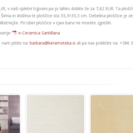
, v naši spletni trgovini pa jo lahko dobite že za 7,62 EUR. Ta plošč
i. Širina in dolžina te ploščice sta 33,3×33,3 cm. Debelina ploščice je ze
nejše. Pri izbiri ploščice v rjavi barvi ne morete zgrešiti.
serije:
e-Ceramica Santillana
e, nam pišite na:
barbara@keramoteka.si
ali pa nas pokličite na: +386 