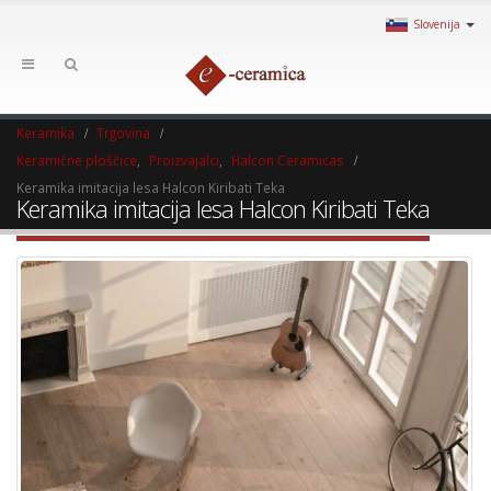
Slovenija
Keramika
Trgovina
Keramične ploščice
,
Proizvajalci
,
Halcon Ceramicas
Keramika imitacija lesa Halcon Kiribati Teka
Keramika imitacija lesa Halcon Kiribati Teka