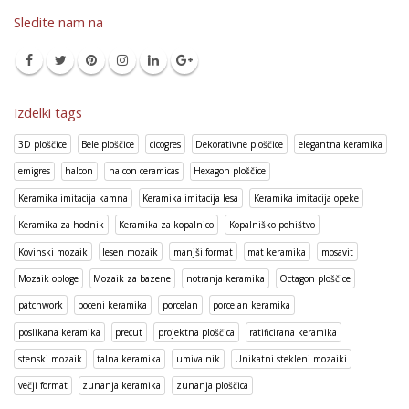
Sledite nam na
Izdelki tags
3D ploščice
Bele ploščice
cicogres
Dekorativne ploščice
elegantna keramika
emigres
halcon
halcon ceramicas
Hexagon ploščice
Keramika imitacija kamna
Keramika imitacija lesa
Keramika imitacija opeke
Keramika za hodnik
Keramika za kopalnico
Kopalniško pohištvo
Kovinski mozaik
lesen mozaik
manjši format
mat keramika
mosavit
Mozaik obloge
Mozaik za bazene
notranja keramika
Octagon ploščice
patchwork
poceni keramika
porcelan
porcelan keramika
poslikana keramika
precut
projektna ploščica
ratificirana keramika
stenski mozaik
talna keramika
umivalnik
Unikatni stekleni mozaiki
večji format
zunanja keramika
zunanja ploščica