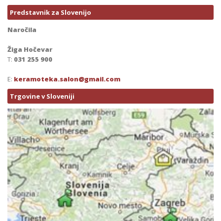
Predstavnik za Slovenijo
Naročila
Žiga Hočevar
T:
031 255 900
E:
keramoteka.salon@gmail.com
Trgovine v Sloveniji