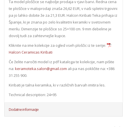
Ta model ploščice se najbolje prodaja v rjavi barvi. Redna cena
te ploščice v maloprodaji znaša 26,62 EUR, v naši spletni trgovini
pa jo lahko dobite že za 21,3 EUR. Halcon Kiribati Teka prihaja iz
Španije, ki je znana po zelo kvalitetni keramiki v svetovnem
merilu. Dimenzije te ploščice so 25×100 cm. 9 mm debeline je
dovolj tudi za zahtevnejše kupce.
Kliknite na ime kolekcije za ogled vseh ploščic iz te serije:
Halcon Ceramicas Kiribati
Če želite naročiti model iz pdf kataloga te kolekcije, nam pišite
na:
keramoteka.salon@gmail.com
ali pa nas pokličite na: +386
31 255 900.
Kiribati je talna keramika, ki v različnih barvah imitira les.
Technical description: 24×95
Dodatne informacije