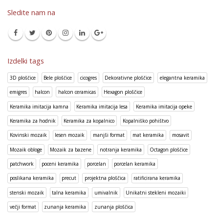
Sledite nam na
Izdelki tags
3D ploščice
Bele ploščice
cicogres
Dekorativne ploščice
elegantna keramika
emigres
halcon
halcon ceramicas
Hexagon ploščice
Keramika imitacija kamna
Keramika imitacija lesa
Keramika imitacija opeke
Keramika za hodnik
Keramika za kopalnico
Kopalniško pohištvo
Kovinski mozaik
lesen mozaik
manjši format
mat keramika
mosavit
Mozaik obloge
Mozaik za bazene
notranja keramika
Octagon ploščice
patchwork
poceni keramika
porcelan
porcelan keramika
poslikana keramika
precut
projektna ploščica
ratificirana keramika
stenski mozaik
talna keramika
umivalnik
Unikatni stekleni mozaiki
večji format
zunanja keramika
zunanja ploščica