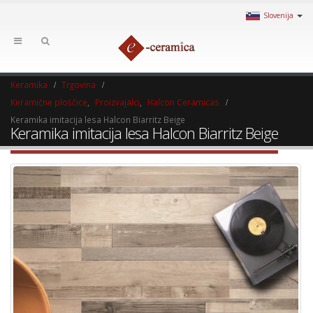
Slovenija
Keramika
Trgovina
Keramične ploščice
,
Proizvajalci
,
Halcon Ceramicas
Keramika imitacija lesa Halcon Biarritz Beige
Keramika imitacija lesa Halcon Biarritz Beige