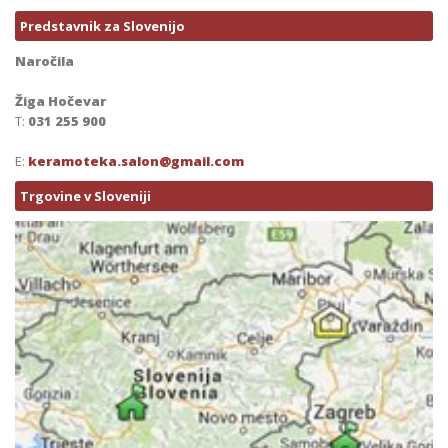
Predstavnik za Slovenijo
Naročila
Žiga Hočevar
T:
031 255 900
E:
keramoteka.salon@gmail.com
Trgovine v Sloveniji