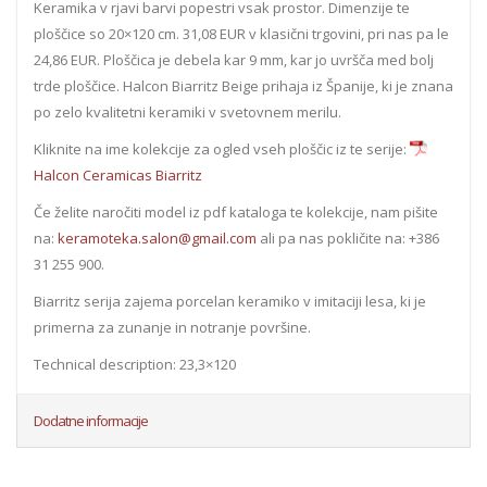
Keramika v rjavi barvi popestri vsak prostor. Dimenzije te
ploščice so 20×120 cm. 31,08 EUR v klasični trgovini, pri nas pa le
24,86 EUR. Ploščica je debela kar 9 mm, kar jo uvršča med bolj
trde ploščice. Halcon Biarritz Beige prihaja iz Španije, ki je znana
po zelo kvalitetni keramiki v svetovnem merilu.
Kliknite na ime kolekcije za ogled vseh ploščic iz te serije:
Halcon Ceramicas Biarritz
Če želite naročiti model iz pdf kataloga te kolekcije, nam pišite
na:
keramoteka.salon@gmail.com
ali pa nas pokličite na: +386
31 255 900.
Biarritz serija zajema porcelan keramiko v imitaciji lesa, ki je
primerna za zunanje in notranje površine.
Technical description: 23,3×120
Dodatne informacije