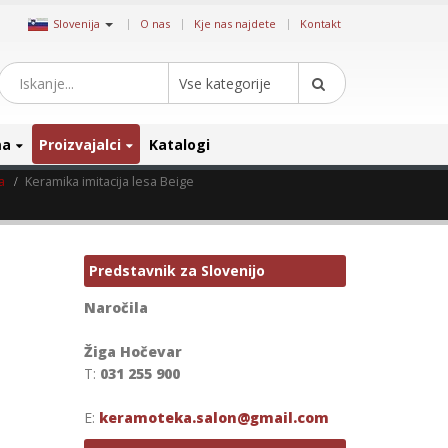
|
Slovenija
O nas
Kje nas najdete
Kontakt
Vse kategorije
ma
Proizvajalci
Katalogi
a
Keramika imitacija lesa Beige
Predstavnik za Slovenijo
Naročila
Žiga Hočevar
T:
031 255 900
E:
keramoteka.salon@gmail.com