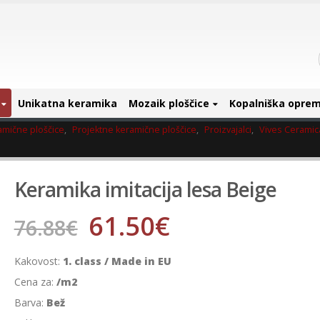
Unikatna keramika
Mozaik ploščice
Kopalniška opre
amične ploščice
,
Projektne keramične ploščice
,
Proizvajalci
,
Vives Ceramic
Keramika imitacija lesa Beige
61.50
€
76.88
€
Kakovost:
1. class / Made in EU
Cena za:
/m2
Barva:
Bež