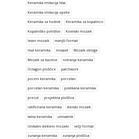
Keramika imitacija lesa
Keramika imitacija opeke
Keramika za hodnik
Keramika za kopalnico
Kopalniško pohištvo
Kovinski mozaik
lesen mozaik
manjši format
mat keramika
mosavit
Mozaik obloge
Mozaik za bazene
notranja keramika
Octagon ploščice
patchwork
poceni keramika
porcelan
porcelan keramika
poslikana keramika
precut
projektna ploščica
ratificirana keramika
stenski mozaik
talna keramika
umivalnik
Unikatni stekleni mozaiki
večji format
zunanja keramika
zunanja ploščica