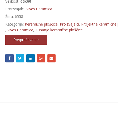
Velikost:
60x60
Proizvajalci:
Vives Ceramica
Šifra:
6558
Kategorije:
Keramične ploščice
,
Proizvajalci
,
Projektne keramične 
,
Vives Ceramica
,
Zunanje keramične ploščice
Povpraševanje