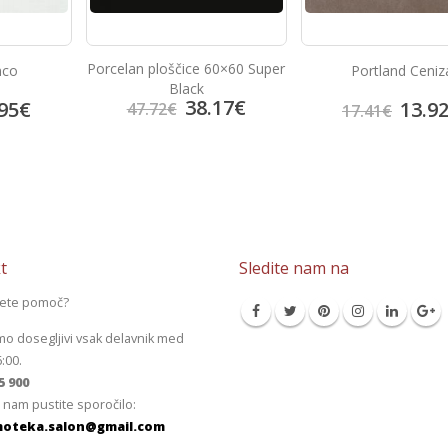
Porcelan ploščice 60×60 Super
nco
Portland Ceniz
Black
38.17
€
95
€
13.9
47.72
€
17.41
€
t
Sledite nam na
jete pomoč?
mo dosegljivi vsak delavnik med
6:00.
5 900
 nam pustite sporočilo:
oteka.salon@gmail.com