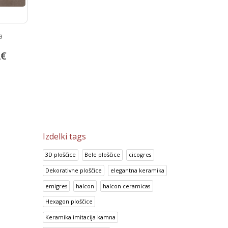
a
Keope Ciottolato Rosso
Prisma Gris
2
€
66.82
€
14.95
€
83.53
€
18.69
€
Izdelki tags
3D ploščice
Bele ploščice
cicogres
Dekorativne ploščice
elegantna keramika
emigres
halcon
halcon ceramicas
Hexagon ploščice
Keramika imitacija kamna