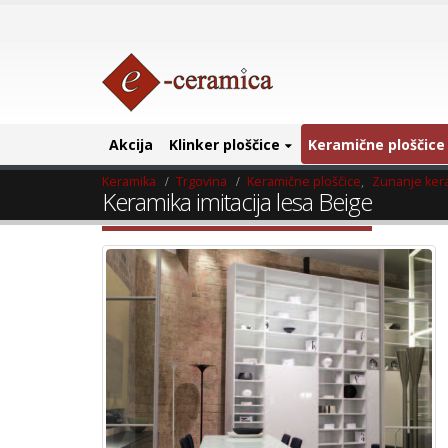
Akcija
Klinker ploščice
Keramične ploščice
Keramika
Trgovina
Keramične ploščice
,
Zunanje ker
Keramika imitacija lesa Beige