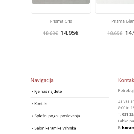
lato Rosso
Prisma Gris
Prisma Bla
6.82
€
14.95
€
14.
18.69
€
18.69
€
Navigacija
Kontak
Potrebu
Kje nas najdete
Za vas s
Kontakt
8:00 in 1
T:
031 25
Splošni pogoji poslovanja
Lahko pa
E:
keram
Salon keramike Vrhnika