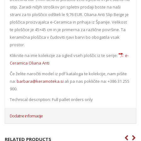
otip. Zaradi nižjih stroškov pri spletni prodaji boste na naši
strani za to ploščico odšteli le 9,76 EUR. Oliana Anti Slip Beige je
ploščica proizvajalca e-Ceramica in prihaja iz Španije. Velikost
te ploščice je 45×45 cm in je primerna za različne površine. Ta
keramična ploščica v čudoviti rjavi barvi bo obogatila vsak
prostor.
Kliknite na ime kolekcije za ogled vseh ploščic iz te serije:
e-
Ceramica Oliana Anti
Če želite naročiti model iz pdf kataloga te kolekcije, nam pišite
na:
barbara@keramoteka.si
ali pa nas pokličite na: +386 31 255
900.
Technical description: Full pallet orders only
Dodatne informacije
RELATED PRODUCTS