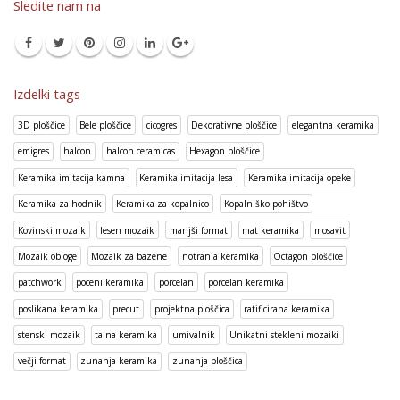
Sledite nam na
Izdelki tags
3D ploščice
Bele ploščice
cicogres
Dekorativne ploščice
elegantna keramika
emigres
halcon
halcon ceramicas
Hexagon ploščice
Keramika imitacija kamna
Keramika imitacija lesa
Keramika imitacija opeke
Keramika za hodnik
Keramika za kopalnico
Kopalniško pohištvo
Kovinski mozaik
lesen mozaik
manjši format
mat keramika
mosavit
Mozaik obloge
Mozaik za bazene
notranja keramika
Octagon ploščice
patchwork
poceni keramika
porcelan
porcelan keramika
poslikana keramika
precut
projektna ploščica
ratificirana keramika
stenski mozaik
talna keramika
umivalnik
Unikatni stekleni mozaiki
večji format
zunanja keramika
zunanja ploščica