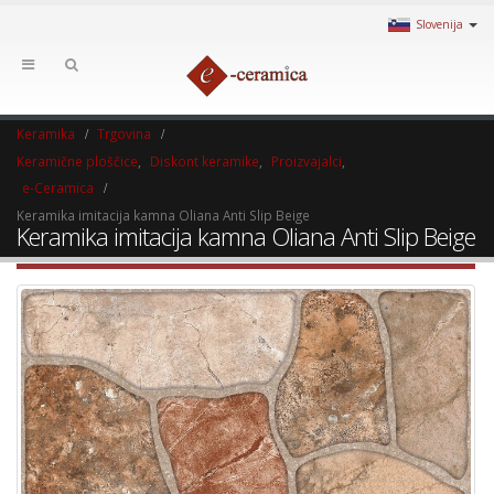
Slovenija
Keramika
Trgovina
Keramične ploščice
,
Diskont keramike
,
Proizvajalci
,
e-Ceramica
Keramika imitacija kamna Oliana Anti Slip Beige
Keramika imitacija kamna Oliana Anti Slip Beige