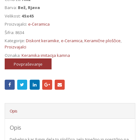
Barva:
Bež, Rjava
Velikost:
45x45
Proizvajalci:
e-Ceramica
Šifra:
8634
Kategorije:
Diskont keramike
,
e-Ceramica
,
Keramične ploščice
,
Proizvajalci
Oznaka:
Keramika imitacija kamna
Povpraševanje
Opis
Opis
Debelina kar 9 mm dela to ploščico zelo trpežno in prestižno na