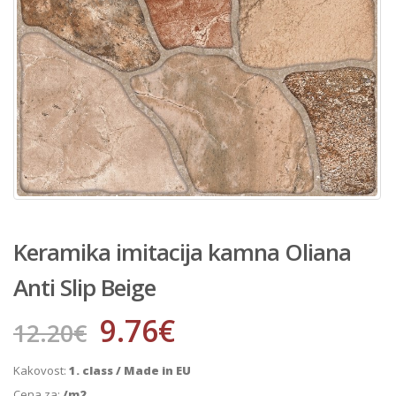
Keramika imitacija kamna Oliana
Anti Slip Beige
9.76
€
12.20
€
Kakovost:
1. class / Made in EU
Cena za:
/m2