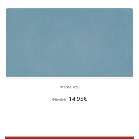
Prisma Azul
14.95
€
18.69
€