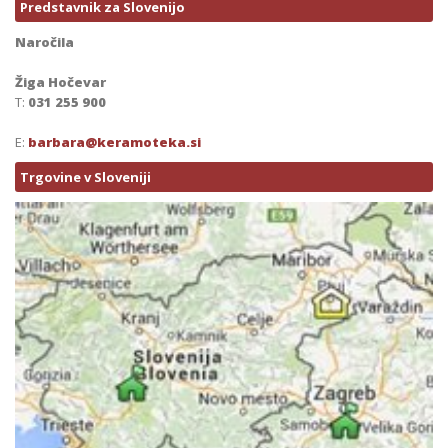
Predstavnik za Slovenijo
Naročila
Žiga Hočevar
T:
031 255 900
E:
barbara@keramoteka.si
Trgovine v Sloveniji