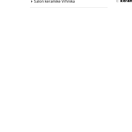
E:
keram
Salon keramike Vrhnika