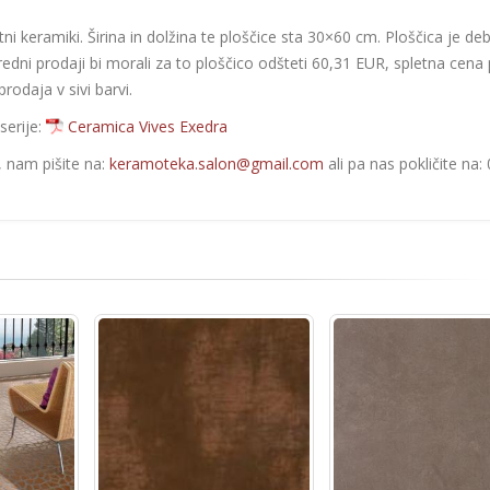
etni keramiki. Širina in dolžina te ploščice sta 30×60 cm. Ploščica je de
redni prodaji bi morali za to ploščico odšteti 60,31 EUR, spletna cena
rodaja v sivi barvi.
serije:
Ceramica Vives Exedra
e, nam pišite na:
keramoteka.salon@gmail.com
ali pa nas pokličite na: