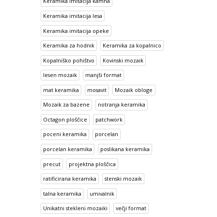
Keramika imitacija kamna
Keramika imitacija lesa
Keramika imitacija opeke
Keramika za hodnik
Keramika za kopalnico
Kopalniško pohištvo
Kovinski mozaik
lesen mozaik
manjši format
mat keramika
mosavit
Mozaik obloge
Mozaik za bazene
notranja keramika
Octagon ploščice
patchwork
poceni keramika
porcelan
porcelan keramika
poslikana keramika
precut
projektna ploščica
ratificirana keramika
stenski mozaik
talna keramika
umivalnik
Unikatni stekleni mozaiki
večji format