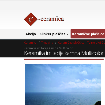
Akcija
Klinker ploščice
Keramične ploščice
Keramika
Trgovina
Keramične ploščice
,
Talne plošči
Keramika imitacija kamna Multicolor
Keramika imitacija kamna Multicolor