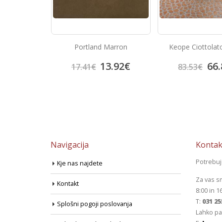
ce Arquitectos
Portland Marron
Keope Ciottolat
Blue
0.00
€
13.92
€
66.
17.41
€
83.53
€
Navigacija
Kontak
Potrebu
Kje nas najdete
Za vas s
Kontakt
8:00 in 1
T:
031 25
Splošni pogoji poslovanja
Lahko pa