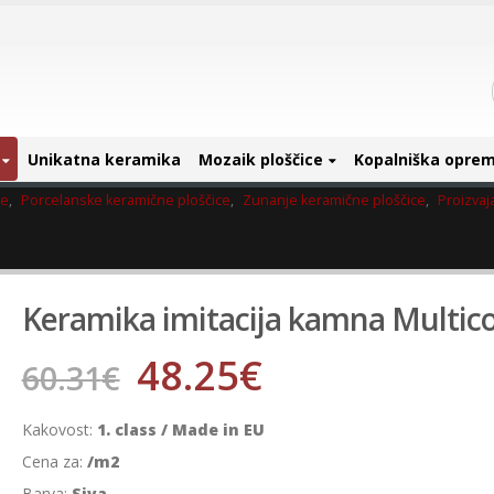
Unikatna keramika
Mozaik ploščice
Kopalniška opre
ce
,
Porcelanske keramične ploščice
,
Zunanje keramične ploščice
,
Proizvaja
Keramika imitacija kamna Multico
48.25
€
60.31
€
Kakovost:
1. class / Made in EU
Cena za:
/m2
Barva:
Siva