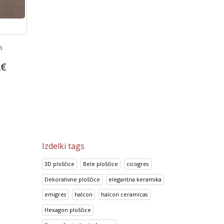
Projektne plošćice Arquitectos
a
Portland Marron
China Blue
30.00
€
2
€
13.92
€
37.50
€
17.41
€
Izdelki tags
3D ploščice
Bele ploščice
cicogres
Dekorativne ploščice
elegantna keramika
emigres
halcon
halcon ceramicas
Hexagon ploščice