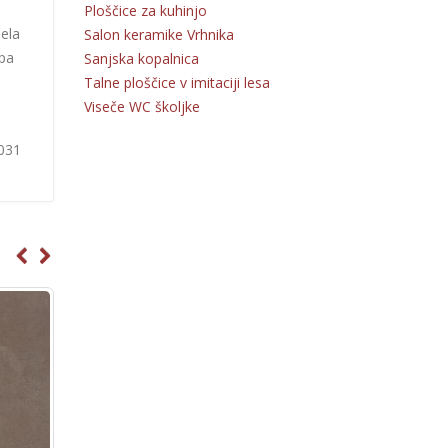
Ploščice za kuhinjo
bela
Salon keramike Vrhnika
 pa
Sanjska kopalnica
Talne ploščice v imitaciji lesa
Viseče WC školjke
 031