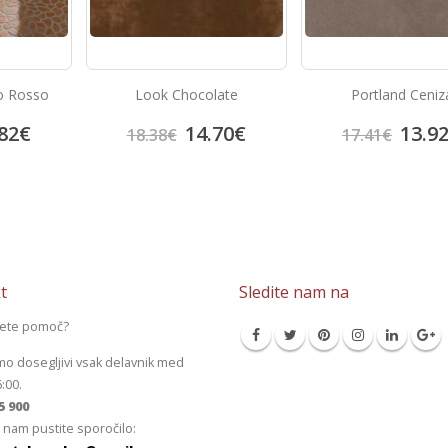
o Rosso
Look Chocolate
Portland Ceniz
82
€
14.70
€
13.9
18.38
€
17.41
€
t
Sledite nam na
jete pomoč?
mo dosegljivi vsak delavnik med
6:00.
5 900
 nam pustite sporočilo: