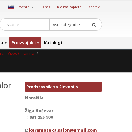
|
Slovenija
O nas
Kje nas najdete
Kontakt
Vse kategorije
ma
Proizvajalci
Katalogi
lci
,
Vives Ceramica
lor
Predstavnik za Slovenijo
Naročila
Žiga Hočevar
T:
031 255 900
E:
keramoteka.salon@gmail.com