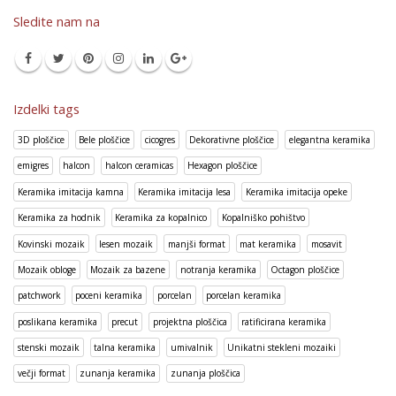
Sledite nam na
Izdelki tags
3D ploščice
Bele ploščice
cicogres
Dekorativne ploščice
elegantna keramika
emigres
halcon
halcon ceramicas
Hexagon ploščice
Keramika imitacija kamna
Keramika imitacija lesa
Keramika imitacija opeke
Keramika za hodnik
Keramika za kopalnico
Kopalniško pohištvo
Kovinski mozaik
lesen mozaik
manjši format
mat keramika
mosavit
Mozaik obloge
Mozaik za bazene
notranja keramika
Octagon ploščice
patchwork
poceni keramika
porcelan
porcelan keramika
poslikana keramika
precut
projektna ploščica
ratificirana keramika
stenski mozaik
talna keramika
umivalnik
Unikatni stekleni mozaiki
večji format
zunanja keramika
zunanja ploščica