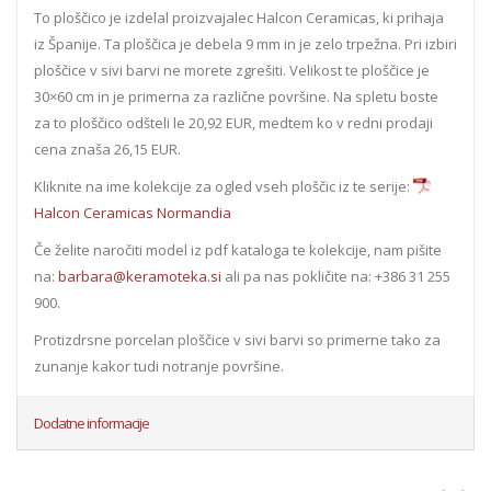
To ploščico je izdelal proizvajalec Halcon Ceramicas, ki prihaja
iz Španije. Ta ploščica je debela 9 mm in je zelo trpežna. Pri izbiri
ploščice v sivi barvi ne morete zgrešiti. Velikost te ploščice je
30×60 cm in je primerna za različne površine. Na spletu boste
za to ploščico odšteli le 20,92 EUR, medtem ko v redni prodaji
cena znaša 26,15 EUR.
Kliknite na ime kolekcije za ogled vseh ploščic iz te serije:
Halcon Ceramicas Normandia
Če želite naročiti model iz pdf kataloga te kolekcije, nam pišite
na:
barbara@keramoteka.si
ali pa nas pokličite na: +386 31 255
900.
Protizdrsne porcelan ploščice v sivi barvi so primerne tako za
zunanje kakor tudi notranje površine.
Dodatne informacije