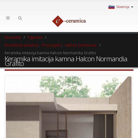
Slovenija
Keramika
Trgovina
Keramične ploščice
,
Proizvajalci
,
Halcon Ceramicas
Keramika imitacija kamna Halcon Normandia Grafito
Keramika imitacija kamna Halcon Normandia
Grafito