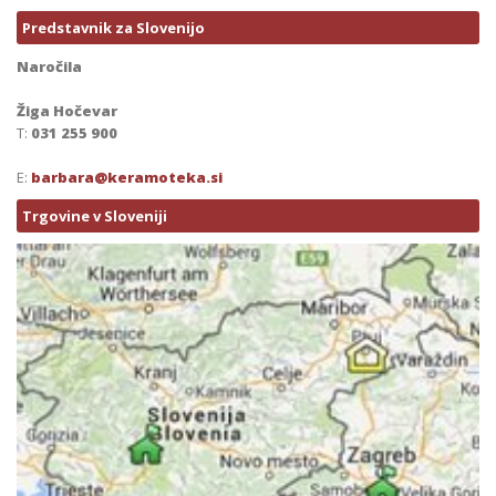
Predstavnik za Slovenijo
Naročila
Žiga Hočevar
T:
031 255 900
E:
barbara@keramoteka.si
Trgovine v Sloveniji