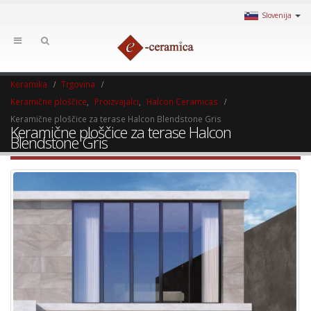
Slovenija
Keramika
Trgovina
Keramične ploščice
,
Proizvajalci
,
Halcon Ceramicas
Keramične ploščice za terase Halcon Blendstone Gris
Keramične ploščice za terase Halcon
Blendstone Gris