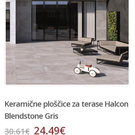
Keramične ploščice za terase Halcon
Blendstone Gris
24.49
€
30.61
€