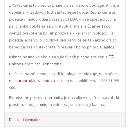
Z 45×90 cm je ta ploščica primerna za različne podlage. 9 mm je
debelina, ki zadovolji tudi zahtevnejše kupce. Redna cena te
ploščice v maloprodaji znaša 30,61 EUR, v naši spletni trgovini
pa jo lahko dobite že za 24,49 EUR. Prihaja iz Španije, ki po
svetu slovi kot ena boljših proizvajalk keramičnih ploščic. Ta
ploščica je na voljo v čudoviti sivi barvi, če želite kakšno drugo
barvo pa nas kontaktirajte in preverili bomo pri proizvajalcu.
Kliknite na ime kolekcije za ogled vseh ploščic iz te serije:
Halcon Ceramicas Blendstone
Če želite naročiti model iz pdf kataloga te kolekcije, nam pišite
na:
barbara@keramoteka.si
ali pa nas pokličite na: +386 31 255
900.
Blendstone porcelan keramika je na voljo v različnih barvah, ki
prostoru dodajo umirjen videz, saj so v imitaciji kamna.
Dodatne informacije