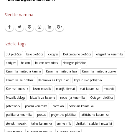
Sledite nam na
Izdelki tags
3D ploščice
Bele ploščice
cicogres
Dekorativne ploščice
elegantna keramika
emigres
halcon
halcon ceramicas
Hexagon ploščice
Keramika imitacija kamna
Keramika imitacija lesa
Keramika imitacija opeke
Keramika za hodnik
Keramika za kopalnico
Kopalniško pohištvo
Kovinski mozaik
lesen mozaik
manjši format
mat keramika
mosavit
Mozaik obloge
Mozaik za bazene
notranja keramika
Octagon ploščice
patchwork
poceni keramika
porcelan
porcelan keramika
poslikana keramika
precut
projektna ploščica
ratificirana keramika
stenski mozaik
talna keramika
umivalnik
Unikatni stekleni mozaiki