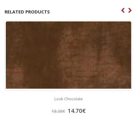
RELATED PRODUCTS
Look Chocolate
14.70
€
18.38
€