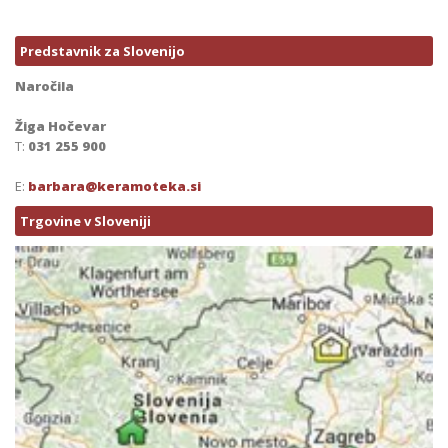
Predstavnik za Slovenijo
Naročila
Žiga Hočevar
T:
031 255 900
E:
barbara@keramoteka.si
Trgovine v Sloveniji