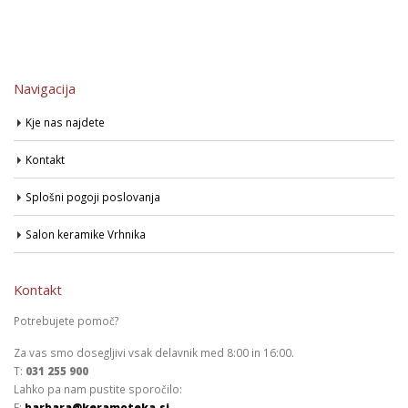
Navigacija
Kje nas najdete
Kontakt
Splošni pogoji poslovanja
Salon keramike Vrhnika
Kontakt
Potrebujete pomoč?
Za vas smo dosegljivi vsak delavnik med 8:00 in 16:00.
T:
031 255 900
Lahko pa nam pustite sporočilo:
E:
barbara@keramoteka.si