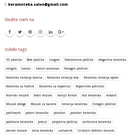
E:
keramoteka.salon@gmail.com
Sledite nam na
Izdelki tags
3D ploščice
Bele ploščice
cicogres
Dekorativne ploščice
elegantna keramika
emigres
halcon
halcon ceramicas
Hexagon ploščice
Keramika imitacija kamna
Keramika imitacija lesa
Keramika imitacija opeke
Keramika za hodnik
Keramika za kopalnico
Kopalniško pohištvo
Kovinski mozaik
lesen mozaik
manjši format
mat keramika
mosavit
Mozaik obloge
Mozaik za bazene
notranja keramika
Octagon ploščice
patchwork
poceni keramika
porcelan
porcelan keramika
poslikana keramika
precut
projektna ploščica
ratificirana keramika
stenski mozaik
talna keramika
umivalnik
Unikatni stekleni mozaiki