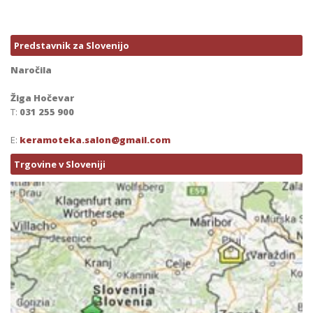
Predstavnik za Slovenijo
Naročila
Žiga Hočevar
T:
031 255 900
E:
keramoteka.salon@gmail.com
Trgovine v Sloveniji