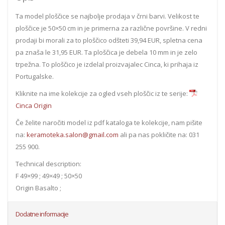
Ta model ploščice se najbolje prodaja v črni barvi. Velikost te
ploščice je 50×50 cm in je primerna za različne površine. V redni
prodaji bi morali za to ploščico odšteti 39,94 EUR, spletna cena
pa znaša le 31,95 EUR. Ta ploščica je debela 10 mm in je zelo
trpežna. To ploščico je izdelal proizvajalec Cinca, ki prihaja iz
Portugalske.
Kliknite na ime kolekcije za ogled vseh ploščic iz te serije:
Cinca Origin
Če želite naročiti model iz pdf kataloga te kolekcije, nam pišite
na:
keramoteka.salon@gmail.com
ali pa nas pokličite na: 031
255 900.
Technical description:
F 49×99 ; 49×49 ; 50×50
Origin Basalto ;
Dodatne informacije