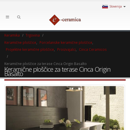
Slovenija
Keramika
Trgovina
Keramične ploščice
,
Porcelanske keramične ploščice
,
Projektne keramične ploščice
,
Proizvajalci
,
Cinca Ceramicos
Keramične ploščice za terase Cinca Origin Basalto
Keramične ploščice za terase Cinca Origin
Basalto