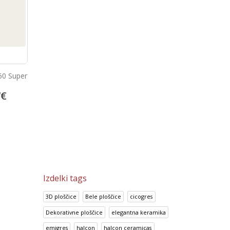
60 Super
Talne porcelan ploščice 
Bambu Marfil
of Stone Beige
7
€
51.00
€
13.92
€
63.75
€
17.41
€
Izdelki tags
3D ploščice
Bele ploščice
cicogres
Dekorativne ploščice
elegantna keramika
emigres
halcon
halcon ceramicas