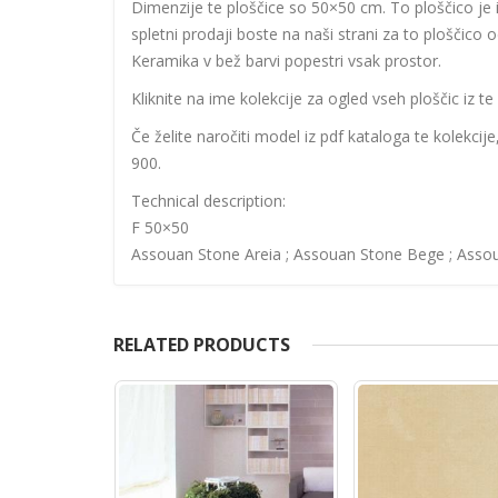
Dimenzije te ploščice so 50×50 cm. To ploščico je izd
spletni prodaji boste na naši strani za to ploščico 
Keramika v bež barvi popestri vsak prostor.
Kliknite na ime kolekcije za ogled vseh ploščic iz te 
Če želite naročiti model iz pdf kataloga te kolekcij
900.
Technical description:
F 50×50
Assouan Stone Areia ; Assouan Stone Bege ; Assou
RELATED PRODUCTS