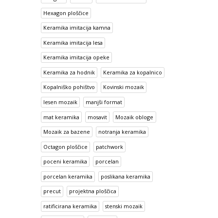
Hexagon ploščice
Keramika imitacija kamna
Keramika imitacija lesa
Keramika imitacija opeke
Keramika za hodnik
Keramika za kopalnico
Kopalniško pohištvo
Kovinski mozaik
lesen mozaik
manjši format
mat keramika
mosavit
Mozaik obloge
Mozaik za bazene
notranja keramika
Octagon ploščice
patchwork
poceni keramika
porcelan
porcelan keramika
poslikana keramika
precut
projektna ploščica
ratificirana keramika
stenski mozaik