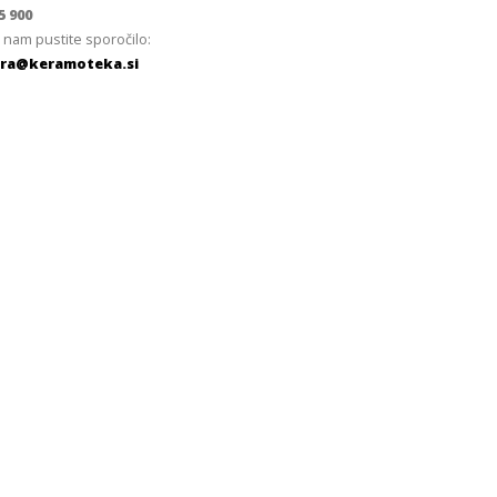
5 900
 nam pustite sporočilo:
ra@keramoteka.si