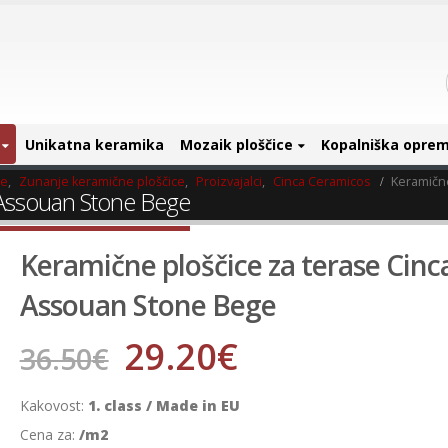
Unikatna keramika
Mozaik ploščice
Kopalniška opre
ce
,
Zunanje keramične ploščice
,
Proizvajalci
,
Cinca Ceramicos
Keramičn
 Assouan Stone Bege
Keramične ploščice za terase Cinc
Assouan Stone Bege
29.20
€
36.50
€
Kakovost:
1. class / Made in EU
Cena za:
/m2