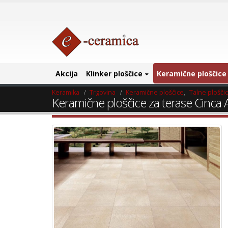
Akcija
Klinker ploščice
Keramične ploščice
Keramika
Trgovina
Keramične ploščice
,
Talne plošči
Keramične ploščice za terase Cinca