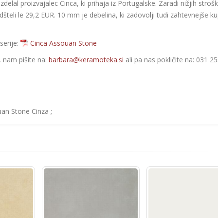
elal proizvajalec Cinca, ki prihaja iz Portugalske. Zaradi nižjih strošk
odšteli le 29,2 EUR. 10 mm je debelina, ki zadovolji tudi zahtevnejše ku
serije:
Cinca Assouan Stone
e, nam pišite na:
barbara@keramoteka.si
ali pa nas pokličite na: 031 2
an Stone Cinza ;