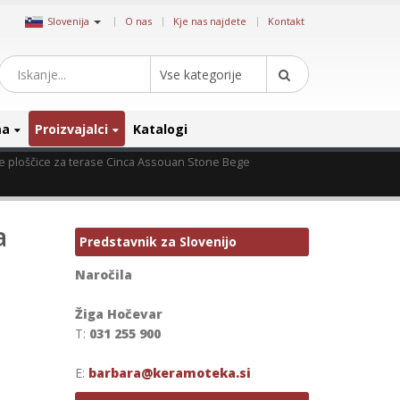
|
Slovenija
O nas
Kje nas najdete
Kontakt
Vse kategorije
ma
Proizvajalci
Katalogi
e ploščice za terase Cinca Assouan Stone Bege
a
Predstavnik za Slovenijo
Naročila
Žiga Hočevar
T:
031 255 900
E:
barbara@keramoteka.si