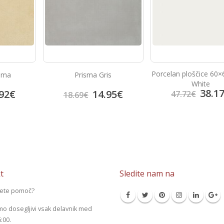
Porcelan ploščice 60×
rema
Prisma Gris
White
38.1
92
€
14.95
€
47.72
€
18.69
€
t
Sledite nam na
jete pomoč?
mo dosegljivi vsak delavnik med
6:00.