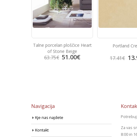
Talne porcelan ploščice Heart
arfil
Portland C
of Stone Beige
51.00
€
3.92
€
13.
63.75
€
17.41
€
Navigacija
Kontak
Potrebu
Kje nas najdete
Za vas s
Kontakt
8:00 in 1