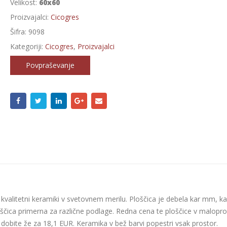
Velikost:
60x60
Proizvajalci:
Cicogres
Šifra:
9098
Kategoriji:
Cicogres
,
Proizvajalci
Povpraševanje
o kvalitetni keramiki v svetovnem merilu. Ploščica je debela kar mm, ka
oščica primerna za različne podlage. Redna cena te ploščice v malopro
o dobite že za 18,1 EUR. Keramika v bež barvi popestri vsak prostor.