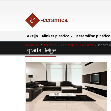
Akcija
Klinker ploščice
Keramične ploščice
Keramika
Trgovina
Proizvajalci
,
Cicogres
Isparta 
Isparta Beige