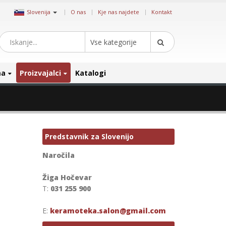
|
Slovenija
O nas
Kje nas najdete
Kontakt
Vse kategorije
ma
Proizvajalci
Katalogi
Predstavnik za Slovenijo
Naročila
Žiga Hočevar
T:
031 255 900
E:
keramoteka.salon@gmail.com