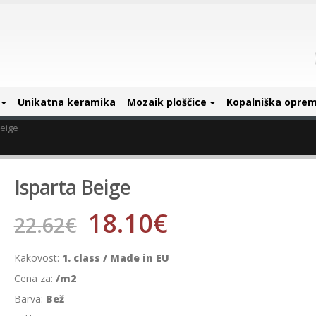
Unikatna keramika
Mozaik ploščice
Kopalniška opre
Beige
Isparta Beige
18.10
€
22.62
€
Kakovost:
1. class / Made in EU
Cena za:
/m2
Barva:
Bež