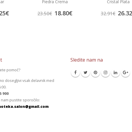
bar
Piedra Crema
Cristal Plata
25
€
18.80
€
26.3
23.50
€
32.91
€
t
Sledite nam na
jete pomoč?
mo dosegljivi vsak delavnik med
6:00.
5 900
 nam pustite sporočilo:
oteka.salon@gmail.com