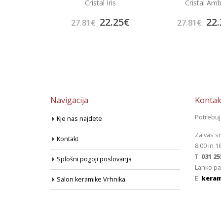
erla
Cristal Iris
Cristal Am
8.75
€
22.25
€
22.
27.81
€
27.81
€
Navigacija
Kontak
Potrebu
Kje nas najdete
Za vas s
Kontakt
8:00 in 1
T:
031 25
Splošni pogoji poslovanja
Lahko pa
E:
keram
Salon keramike Vrhnika