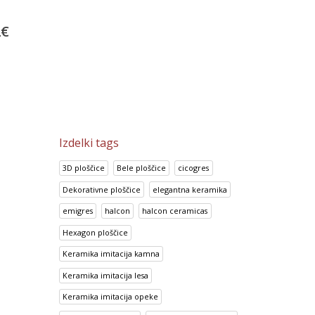
Nacar Perla
Cristal Iris
2
€
38.75
€
22.25
€
48.44
€
27.81
€
Izdelki tags
3D ploščice
Bele ploščice
cicogres
Dekorativne ploščice
elegantna keramika
emigres
halcon
halcon ceramicas
Hexagon ploščice
Keramika imitacija kamna
Keramika imitacija lesa
Keramika imitacija opeke