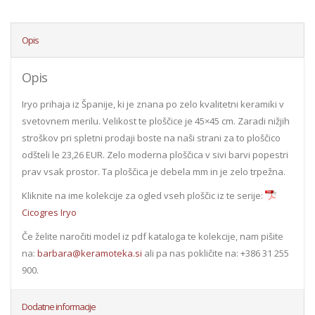
Opis
Opis
Iryo prihaja iz Španije, ki je znana po zelo kvalitetni keramiki v
svetovnem merilu. Velikost te ploščice je 45×45 cm. Zaradi nižjih
stroškov pri spletni prodaji boste na naši strani za to ploščico
odšteli le 23,26 EUR. Zelo moderna ploščica v sivi barvi popestri
prav vsak prostor. Ta ploščica je debela mm in je zelo trpežna.
Kliknite na ime kolekcije za ogled vseh ploščic iz te serije:
Cicogres Iryo
Če želite naročiti model iz pdf kataloga te kolekcije, nam pišite
na:
barbara@keramoteka.si
ali pa nas pokličite na: +386 31 255
900.
Dodatne informacije