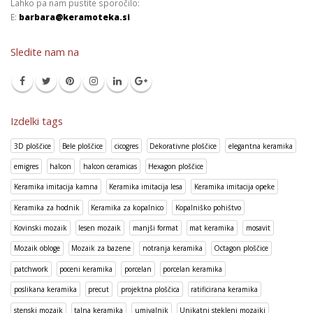
Lahko pa nam pustite sporočilo:
E:
barbara@keramoteka.si
Sledite nam na
Izdelki tags
3D ploščice
Bele ploščice
cicogres
Dekorativne ploščice
elegantna keramika
emigres
halcon
halcon ceramicas
Hexagon ploščice
Keramika imitacija kamna
Keramika imitacija lesa
Keramika imitacija opeke
Keramika za hodnik
Keramika za kopalnico
Kopalniško pohištvo
Kovinski mozaik
lesen mozaik
manjši format
mat keramika
mosavit
Mozaik obloge
Mozaik za bazene
notranja keramika
Octagon ploščice
patchwork
poceni keramika
porcelan
porcelan keramika
poslikana keramika
precut
projektna ploščica
ratificirana keramika
stenski mozaik
talna keramika
umivalnik
Unikatni stekleni mozaiki