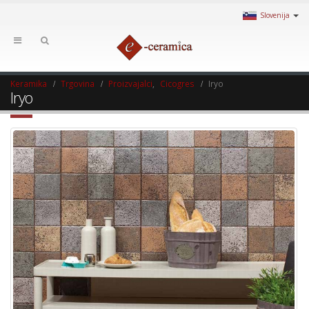
Slovenija
Keramika
Trgovina
Proizvajalci
,
Cicogres
Iryo
Iryo