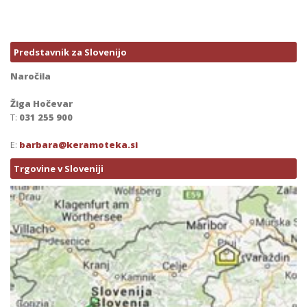
Predstavnik za Slovenijo
Naročila
Žiga Hočevar
T:
031 255 900
E:
barbara@keramoteka.si
Trgovine v Sloveniji