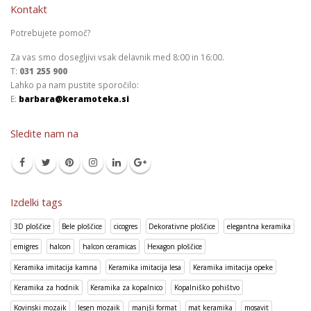
Kontakt
Potrebujete pomoč?
Za vas smo dosegljivi vsak delavnik med 8:00 in 16:00.
T:
031 255 900
Lahko pa nam pustite sporočilo:
E:
barbara@keramoteka.si
Sledite nam na
Izdelki tags
3D ploščice
Bele ploščice
cicogres
Dekorativne ploščice
elegantna keramika
emigres
halcon
halcon ceramicas
Hexagon ploščice
Keramika imitacija kamna
Keramika imitacija lesa
Keramika imitacija opeke
Keramika za hodnik
Keramika za kopalnico
Kopalniško pohištvo
Kovinski mozaik
lesen mozaik
manjši format
mat keramika
mosavit