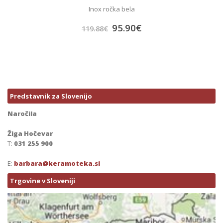
Inox ročka bela
95.90
€
119.88
€
Predstavnik za Slovenijo
Naročila
Žiga Hočevar
T:
031 255 900
E:
barbara@keramoteka.si
Trgovine v Sloveniji