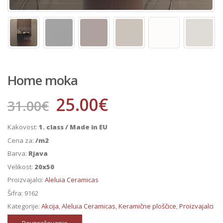
Home moka
25.00
€
31.00
€
Kakovost:
1. class / Made in EU
Cena za:
/m2
Barva:
Rjava
Velikost:
20x50
Proizvajalci:
Aleluia Ceramicas
Šifra:
9162
Kategorije:
Akcija
,
Aleluia Ceramicas
,
Keramične ploščice
,
Proizvajalci