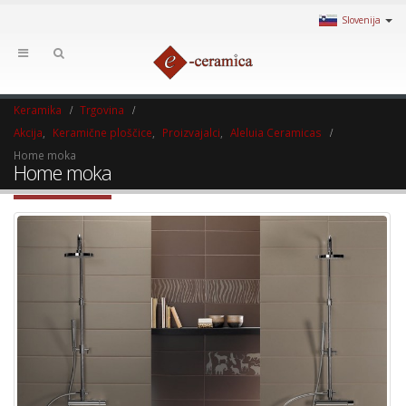
Slovenija
Keramika
Trgovina
Akcija
,
Keramične ploščice
,
Proizvajalci
,
Aleluia Ceramicas
Home moka
Home moka