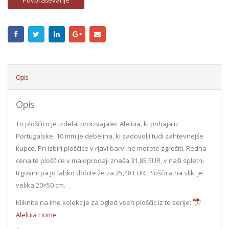
Povpraševanje
Opis
Opis
To ploščico je izdelal proizvajalec Aleluia, ki prihaja iz
Portugalske. 10 mm je debelina, ki zadovolji tudi zahtevnejše
kupce. Pri izbiri ploščice v rjavi barvi ne morete zgrešiti. Redna
cena te ploščice v maloprodaji znaša 31,85 EUR, v naši spletni
trgovini pa jo lahko dobite že za 25,48 EUR. Ploščica na sliki je
velika 20×50 cm.
Kliknite na ime kolekcije za ogled vseh ploščic iz te serije:
Aleluia Home