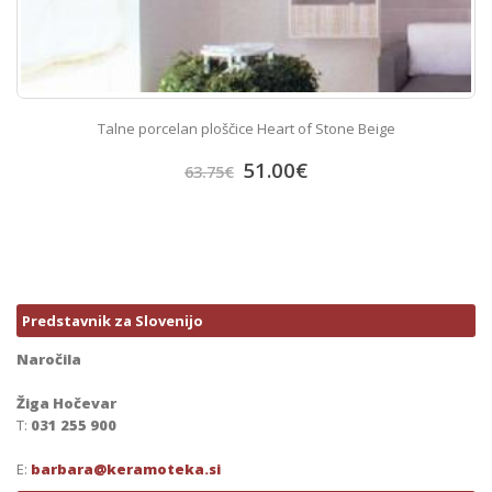
Talne porcelan ploščice Heart of Stone Beige
51.00
€
63.75
€
Predstavnik za Slovenijo
Naročila
Žiga Hočevar
T:
031 255 900
E:
barbara@keramoteka.si