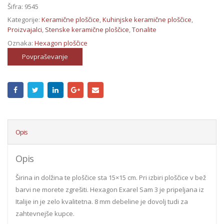
Šifra:
9545
Kategorije:
Keramične ploščice
,
Kuhinjske keramične ploščice
,
Proizvajalci
,
Stenske keramične ploščice
,
Tonalite
Oznaka:
Hexagon ploščice
Povpraševanje
Opis
Opis
Širina in dolžina te ploščice sta 15×15 cm. Pri izbiri ploščice v bež
barvi ne morete zgrešiti. Hexagon Exarel Sam 3 je pripeljana iz
Italije in je zelo kvalitetna. 8 mm debeline je dovolj tudi za
zahtevnejše kupce.