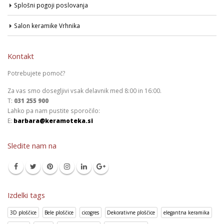
Splošni pogoji poslovanja
Salon keramike Vrhnika
Kontakt
Potrebujete pomoč?
Za vas smo dosegljivi vsak delavnik med 8:00 in 16:00.
T:
031 255 900
Lahko pa nam pustite sporočilo:
E:
barbara@keramoteka.si
Sledite nam na
Izdelki tags
3D ploščice
Bele ploščice
cicogres
Dekorativne ploščice
elegantna keramika