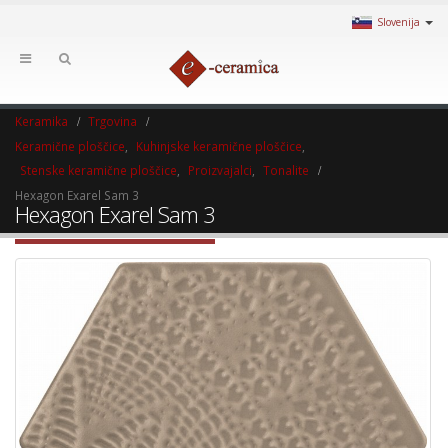
Slovenija
Keramika
Trgovina
Keramične ploščice
,
Kuhinjske keramične ploščice
,
Stenske keramične ploščice
,
Proizvajalci
,
Tonalite
Hexagon Exarel Sam 3
Hexagon Exarel Sam 3