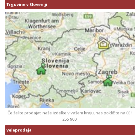
Trgovine v Sloveniji
Če želite prodajati naše izdelke v vašem kraju, nas pokličite na 031
255 900.
Veleprodaja