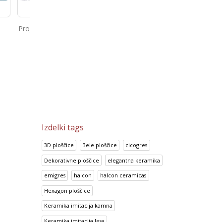
uitectos
Porcelan ploščice 60×60 Super
Prisma Canela
Black
0
€
38.17
€
14.95
€
47.72
€
18.69
€
Izdelki tags
3D ploščice
Bele ploščice
cicogres
Dekorativne ploščice
elegantna keramika
emigres
halcon
halcon ceramicas
Hexagon ploščice
Keramika imitacija kamna
Keramika imitacija lesa