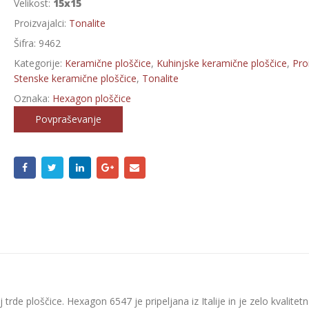
Velikost:
15x15
Proizvajalci:
Tonalite
Šifra:
9462
Kategorije:
Keramične ploščice
,
Kuhinjske keramične ploščice
,
Proi
Stenske keramične ploščice
,
Tonalite
Oznaka:
Hexagon ploščice
Povpraševanje
rde ploščice. Hexagon 6547 je pripeljana iz Italije in je zelo kvalitetn