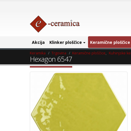
Akcija
Klinker ploščice
Keramične ploščice
Keramika
Trgovina
Keramične ploščice
,
Kuhinjske ke
Hexagon 6547