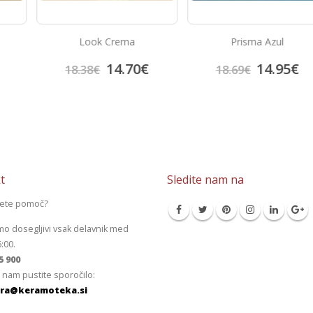
Projektne plošćice Arq
ma
Prisma Azul
China Blue
30.0
70
€
14.95
€
37.50
€
18.69
€
t
Sledite nam na
jete pomoč?
mo dosegljivi vsak delavnik med
6:00.
5 900
 nam pustite sporočilo:
ra@keramoteka.si