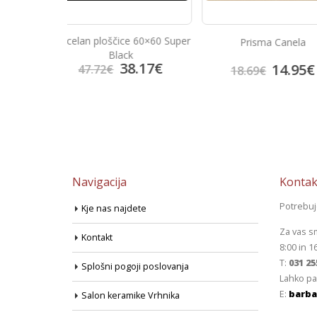
e 60×60 Super
Prisma Canela
Look Cre
k
8.17
€
14.95
€
14.
18.69
€
18.38
€
Navigacija
Kontak
Potrebu
Kje nas najdete
Za vas s
Kontakt
8:00 in 1
T:
031 25
Splošni pogoji poslovanja
Lahko pa
E:
barba
Salon keramike Vrhnika