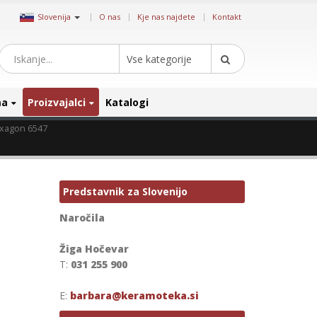
|
Slovenija
O nas
Kje nas najdete
Kontakt
Vse kategorije
ma
Proizvajalci
Katalogi
xagon 6547
Predstavnik za Slovenijo
Naročila
Žiga Hočevar
T:
031 255 900
E:
barbara@keramoteka.si