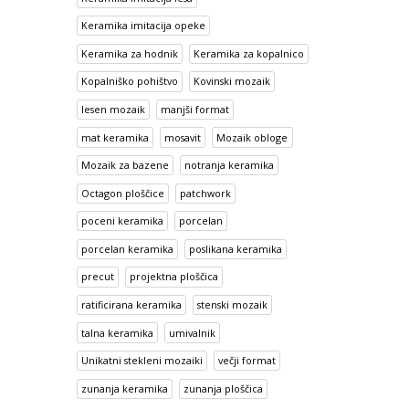
Keramika imitacija opeke
Keramika za hodnik
Keramika za kopalnico
Kopalniško pohištvo
Kovinski mozaik
lesen mozaik
manjši format
mat keramika
mosavit
Mozaik obloge
Mozaik za bazene
notranja keramika
Octagon ploščice
patchwork
poceni keramika
porcelan
porcelan keramika
poslikana keramika
precut
projektna ploščica
ratificirana keramika
stenski mozaik
talna keramika
umivalnik
Unikatni stekleni mozaiki
večji format
zunanja keramika
zunanja ploščica