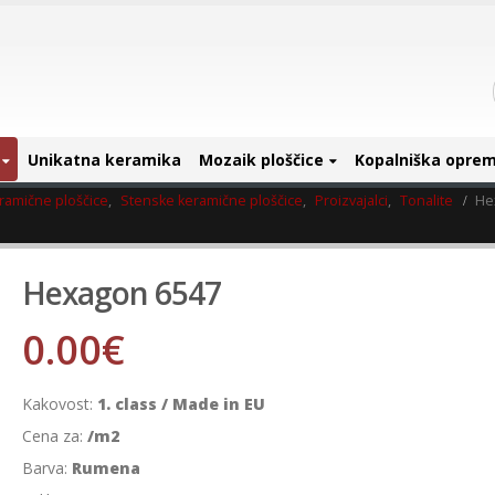
Unikatna keramika
Mozaik ploščice
Kopalniška opre
ramične ploščice
,
Stenske keramične ploščice
,
Proizvajalci
,
Tonalite
He
Hexagon 6547
0.00
€
Kakovost:
1. class / Made in EU
Cena za:
/m2
Barva:
Rumena