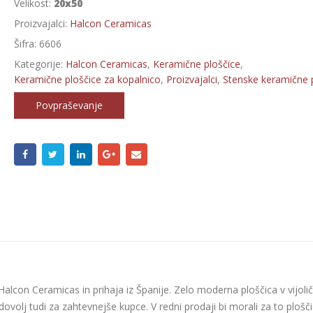
Velikost:
20x50
Proizvajalci:
Halcon Ceramicas
Šifra:
6606
Kategorije:
Halcon Ceramicas
,
Keramične ploščice
,
Keramične ploščice za kopalnico
,
Proizvajalci
,
Stenske keramične 
Povpraševanje
alcon Ceramicas in prihaja iz Španije. Zelo moderna ploščica v vijolič
ovolj tudi za zahtevnejše kupce. V redni prodaji bi morali za to plošč