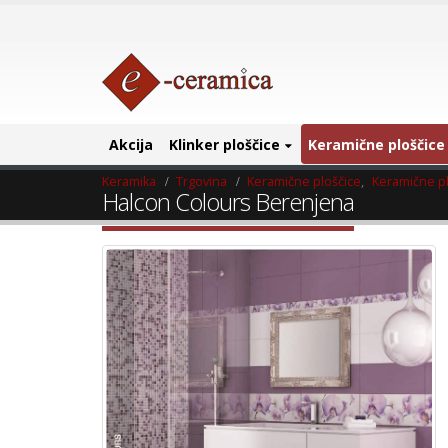
Akcija
Klinker ploščice
Keramične ploščice
Keramika
Trgovina
Keramične ploščice
,
Keramične pl
Halcon Colours Berenjena