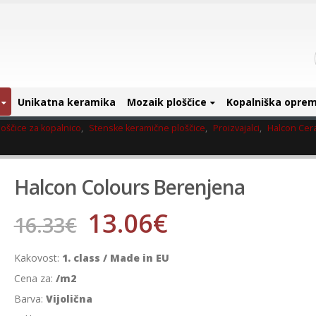
Unikatna keramika
Mozaik ploščice
Kopalniška opre
oščice za kopalnico
,
Stenske keramične ploščice
,
Proizvajalci
,
Halcon Cer
Halcon Colours Berenjena
13.06
€
16.33
€
Kakovost:
1. class / Made in EU
Cena za:
/m2
Barva:
Vijolična