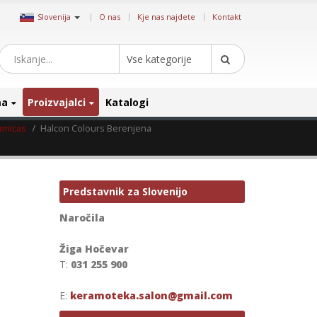
|
Slovenija
O nas
Kje nas najdete
Kontakt
Vse kategorije
ma
Proizvajalci
Katalogi
amicas
Halcon Colours Berenjena
Predstavnik za Slovenijo
Naročila
Žiga Hočevar
T:
031 255 900
E:
keramoteka.salon@gmail.com