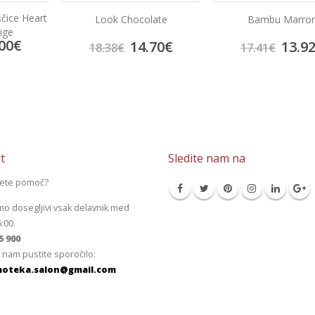
ščice Heart
Look Chocolate
Bambu Marro
ige
00
€
14.70
€
13.9
18.38
€
17.41
€
t
Sledite nam na
jete pomoč?
mo dosegljivi vsak delavnik med
6:00.
5 900
 nam pustite sporočilo:
oteka.salon@gmail.com