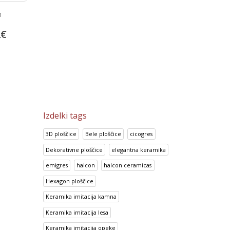
n
Prisma Azul
Look Perla
2
€
14.95
€
14.70
€
18.69
€
18.38
€
Izdelki tags
3D ploščice
Bele ploščice
cicogres
Dekorativne ploščice
elegantna keramika
emigres
halcon
halcon ceramicas
Hexagon ploščice
Keramika imitacija kamna
Keramika imitacija lesa
Keramika imitacija opeke