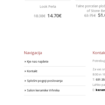
Talne porcelan plo
Azul
Look Perla
of Stone Be
51.
4.95
€
14.70
€
63.75
€
18.38
€
Navigacija
Kontak
Potrebu
Kje nas najdete
Za vas s
Kontakt
8:00 in 1
T:
031 25
Splošni pogoji poslovanja
Lahko pa
E:
keram
Salon keramike Vrhnika