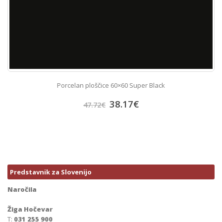
Porcelan ploščice 60×60 Super Black
38.17
€
47.72
€
Predstavnik za Slovenijo
Naročila
Žiga Hočevar
T:
031 255 900