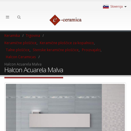
Slovenija
Keramika
Trgovina
Keramične ploščice
,
Keramične ploščice za kopalnico
,
Talne ploščice
,
Stenske keramične ploščice
,
Proizvajalci
,
Halcon Ceramicas
Halcon Acuarela Malva
Halcon Acuarela Malva