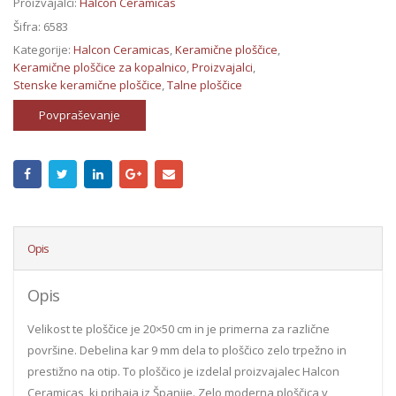
Proizvajalci:
Halcon Ceramicas
Šifra:
6583
Kategorije:
Halcon Ceramicas
,
Keramične ploščice
,
Keramične ploščice za kopalnico
,
Proizvajalci
,
Stenske keramične ploščice
,
Talne ploščice
Povpraševanje
Opis
Opis
Velikost te ploščice je 20×50 cm in je primerna za različne
površine. Debelina kar 9 mm dela to ploščico zelo trpežno in
prestižno na otip. To ploščico je izdelal proizvajalec Halcon
Ceramicas, ki prihaja iz Španije. Zelo moderna ploščica v