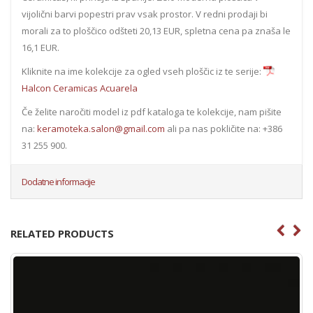
vijolični barvi popestri prav vsak prostor. V redni prodaji bi
morali za to ploščico odšteti 20,13 EUR, spletna cena pa znaša le
16,1 EUR.
Kliknite na ime kolekcije za ogled vseh ploščic iz te serije:
Halcon Ceramicas Acuarela
Če želite naročiti model iz pdf kataloga te kolekcije, nam pišite
na:
keramoteka.salon@gmail.com
ali pa nas pokličite na: +386
31 255 900.
Dodatne informacije
RELATED PRODUCTS