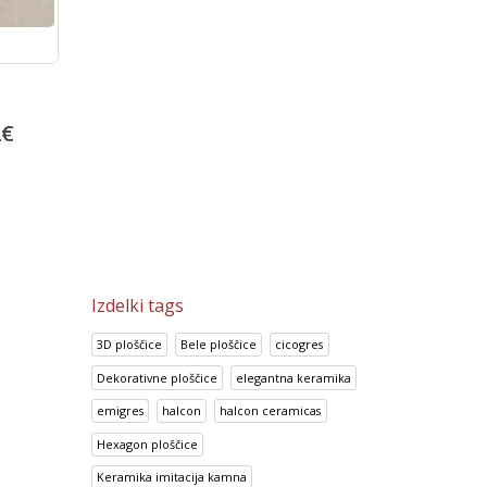
Talne in stenske ploščice Talia
Look Perla
Anthracite
24.05
€
2
€
14.70
€
30.06
€
18.38
€
Izdelki tags
3D ploščice
Bele ploščice
cicogres
Dekorativne ploščice
elegantna keramika
emigres
halcon
halcon ceramicas
Hexagon ploščice
Keramika imitacija kamna