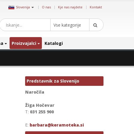
|
Slovenija
O nas
Kje nas najdete
Kontakt
Vse kategorije
ma
Proizvajalci
Katalogi
Predstavnik za Slovenijo
Naročila
Žiga Hočevar
T:
031 255 900
E:
barbara@keramoteka.si