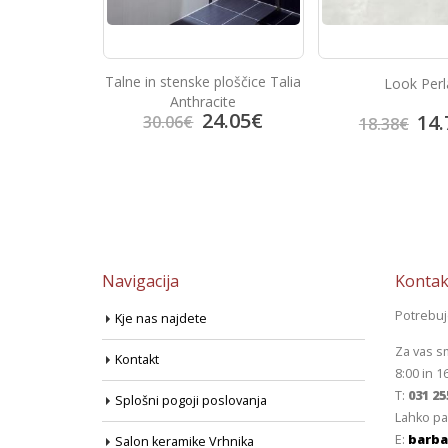
ploščice Talia
Look Perla
Portland C
cite
4.05
€
14.70
€
13.
18.38
€
17.41
€
Navigacija
Kontak
Potrebu
Kje nas najdete
Za vas s
Kontakt
8:00 in 1
T:
031 25
Splošni pogoji poslovanja
Lahko pa
E:
barba
Salon keramike Vrhnika