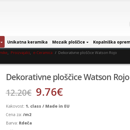
Unikatna keramika
Mozaik ploščice
Kopalniška opre
amike
,
Proizvajalci
,
e-Ceramica
Dekorativne ploščice Watson Rojo
Dekorativne ploščice Watson Rojo
9.76
€
12.20
€
Kakovost:
1. class / Made in EU
Cena za:
/m2
Barva:
Rdeča