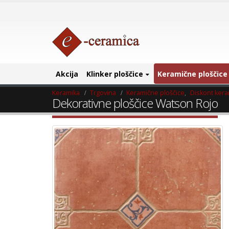
Akcija
Klinker ploščice
Keramične ploščice
Keramika
Trgovina
Keramične ploščice
,
Diskont ker
Dekorativne ploščice Watson Rojo