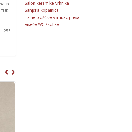
Salon keramike Vrhnika
na in
Sanjska kopalnica
6 EUR.
Talne ploščice v imitaciji lesa
Viseče WC školjke
31 255