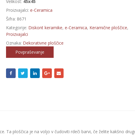
Velikost:
45x45
Proizvajalci:
e-Ceramica
Šifra:
8671
Kategorije:
Diskont keramike
,
e-Ceramica
,
Keramične ploščice
,
Proizvajalci
Oznaka:
Dekorativne ploščice
Povpraševanje
e. Ta ploščica je na voljo v čudoviti rdeči barvi, če želite kakšno drug