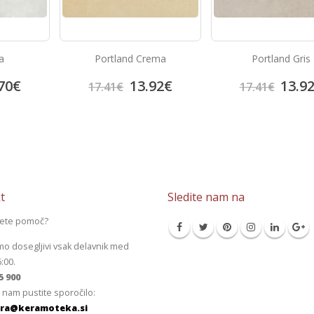
rema
Portland Gris
Bambu Beige
92
€
13.92
€
13.9
17.41
€
17.41
€
t
Sledite nam na
jete pomoč?
mo dosegljivi vsak delavnik med
6:00.
5 900
 nam pustite sporočilo:
ra@keramoteka.si