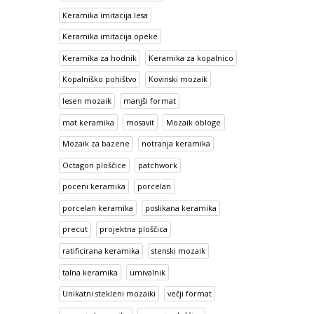
Keramika imitacija lesa
Keramika imitacija opeke
Keramika za hodnik
Keramika za kopalnico
Kopalniško pohištvo
Kovinski mozaik
lesen mozaik
manjši format
mat keramika
mosavit
Mozaik obloge
Mozaik za bazene
notranja keramika
Octagon ploščice
patchwork
poceni keramika
porcelan
porcelan keramika
poslikana keramika
precut
projektna ploščica
ratificirana keramika
stenski mozaik
talna keramika
umivalnik
Unikatni stekleni mozaiki
večji format