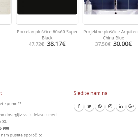
60×60 Super
Projektne plošćice Arquitectos
Keope Ciottolato 
China Blue
17
€
30.00
€
66.8
37.50
€
83.53
€
t
Sledite nam na
jete pomoč?
mo dosegljivi vsak delavnik med
6:00.
5 900
 nam pustite sporočilo: