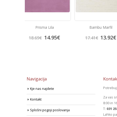
Porcelan ploščice 
Lila
Bambu Marfil
Black
38.
4.95
€
13.92
€
47.72
€
17.41
€
Navigacija
Kontak
Potrebu
Kje nas najdete
Za vas s
Kontakt
8:00 in 1
T:
031 25
Splošni pogoji poslovanja
Lahko pa