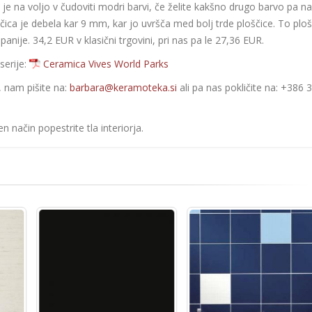
je na voljo v čudoviti modri barvi, če želite kakšno drugo barvo pa n
oščica je debela kar 9 mm, kar jo uvršča med bolj trde ploščice. To plo
Španije. 34,2 EUR v klasični trgovini, pri nas pa le 27,36 EUR.
serije:
Ceramica Vives World Parks
e, nam pišite na:
barbara@keramoteka.si
ali pa nas pokličite na: +386 
 način popestrite tla interiorja.