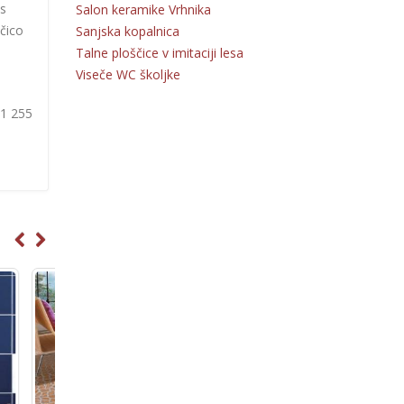
as
Salon keramike Vrhnika
ščico
Sanjska kopalnica
Talne ploščice v imitaciji lesa
Viseče WC školjke
31 255