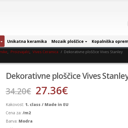
Unikatna keramika
Mozaik ploščice
Kopalniška opre
amike
,
Proizvajalci
,
Vives Ceramica
Dekorativne ploščice Vives Stanley
Dekorativne ploščice Vives Stanle
27.36
€
34.20
€
Kakovost:
1. class / Made in EU
Cena za:
/m2
Barva:
Modra