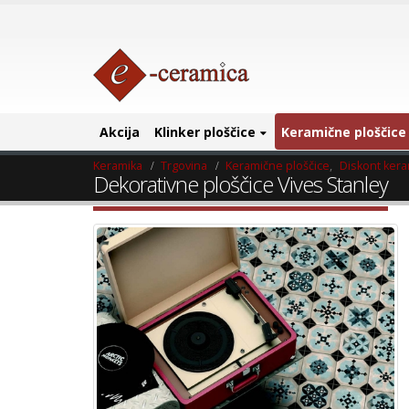
Akcija
Klinker ploščice
Keramične ploščice
Keramika
Trgovina
Keramične ploščice
,
Diskont ker
Dekorativne ploščice Vives Stanley