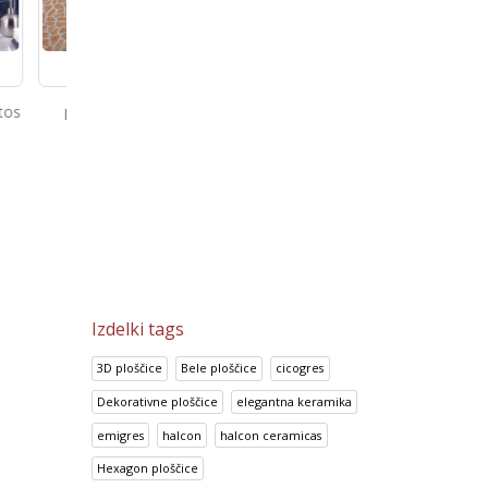
Rosso
Prisma Lila
Bambu Marfil
2
€
14.95
€
13.92
€
18.69
€
17.41
€
Izdelki tags
3D ploščice
Bele ploščice
cicogres
Dekorativne ploščice
elegantna keramika
emigres
halcon
halcon ceramicas
Hexagon ploščice