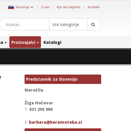
|
Slovenija
O nas
Kje nas najdete
Kontakt
Vse kategorije
ma
Proizvajalci
Katalogi
y
Predstavnik za Slovenijo
Naročila
Žiga Hočevar
T:
031 255 900
E:
barbara@keramoteka.si