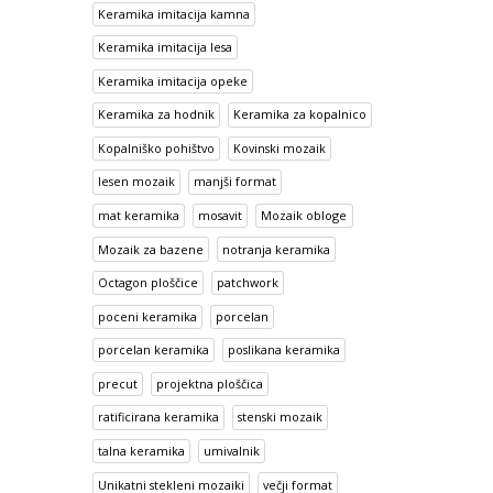
Keramika imitacija kamna
Keramika imitacija lesa
Keramika imitacija opeke
Keramika za hodnik
Keramika za kopalnico
Kopalniško pohištvo
Kovinski mozaik
lesen mozaik
manjši format
mat keramika
mosavit
Mozaik obloge
Mozaik za bazene
notranja keramika
Octagon ploščice
patchwork
poceni keramika
porcelan
porcelan keramika
poslikana keramika
precut
projektna ploščica
ratificirana keramika
stenski mozaik
talna keramika
umivalnik
Unikatni stekleni mozaiki
večji format