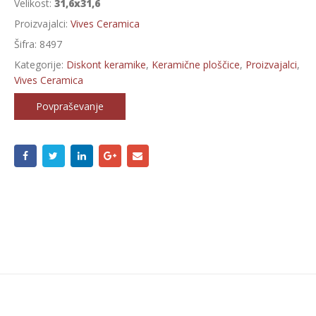
Velikost:
31,6x31,6
Proizvajalci:
Vives Ceramica
Šifra:
8497
Kategorije:
Diskont keramike
,
Keramične ploščice
,
Proizvajalci
,
Vives Ceramica
Povpraševanje