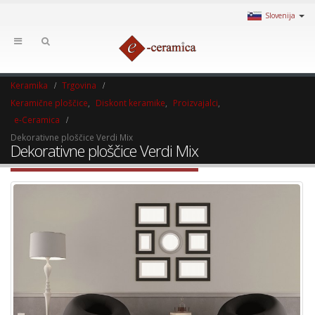
Slovenija
Keramika
Trgovina
Keramične ploščice
,
Diskont keramike
,
Proizvajalci
,
e-Ceramica
Dekorativne ploščice Verdi Mix
Dekorativne ploščice Verdi Mix