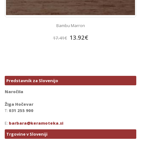
Bambu Marron
13.92
€
17.41
€
Predstavnik za Slovenijo
Naročila
Žiga Hočevar
T:
031 255 900
E:
barbara@keramoteka.si
Trgovine v Sloveniji