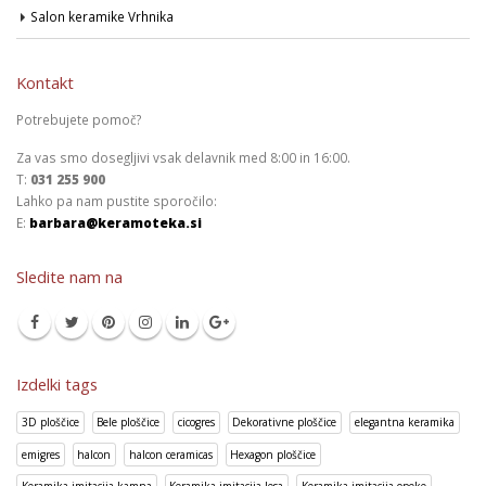
Salon keramike Vrhnika
Kontakt
Potrebujete pomoč?
Za vas smo dosegljivi vsak delavnik med 8:00 in 16:00.
T:
031 255 900
Lahko pa nam pustite sporočilo:
E:
barbara@keramoteka.si
Sledite nam na
Izdelki tags
3D ploščice
Bele ploščice
cicogres
Dekorativne ploščice
elegantna keramika
emigres
halcon
halcon ceramicas
Hexagon ploščice