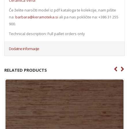
Ceramica Verdi
Če želite naročiti model iz pdf kataloga te kolekcije, nam pišite
na:
barbara@keramoteka.si
ali pa nas pokličite na: +386 31 255
900.
Technical description: Full pallet orders only
Dodatne informacije
RELATED PRODUCTS