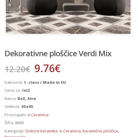
Dekorativne ploščice Verdi Mix
9.76
€
12.20
€
Kakovost:
1. class / Made in EU
Cena za:
/m2
Barva:
Bež, Siva
Velikost:
45x45
Proizvajalci:
e-Ceramica
Šifra:
8668
Kategorije:
Diskont keramike
,
e-Ceramica
,
Keramične ploščice
,
Proizvajalci