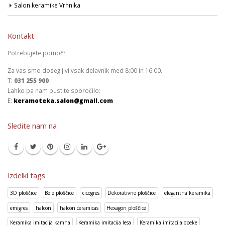
Salon keramike Vrhnika
Kontakt
Potrebujete pomoč?
Za vas smo dosegljivi vsak delavnik med 8:00 in 16:00.
T:
031 255 900
Lahko pa nam pustite sporočilo:
E:
keramoteka.salon@gmail.com
Sledite nam na
Izdelki tags
3D ploščice
Bele ploščice
cicogres
Dekorativne ploščice
elegantna keramika
emigres
halcon
halcon ceramicas
Hexagon ploščice
Keramika imitacija kamna
Keramika imitacija lesa
Keramika imitacija opeke