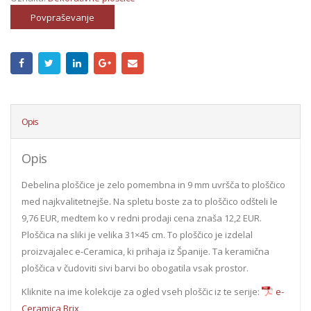
Povpraševanje
Opis
Opis
Debelina ploščice je zelo pomembna in 9 mm uvršča to ploščico
med najkvalitetnejše. Na spletu boste za to ploščico odšteli le
9,76 EUR, medtem ko v redni prodaji cena znaša 12,2 EUR.
Ploščica na sliki je velika 31×45 cm. To ploščico je izdelal
proizvajalec e-Ceramica, ki prihaja iz Španije. Ta keramična
ploščica v čudoviti sivi barvi bo obogatila vsak prostor.
Kliknite na ime kolekcije za ogled vseh ploščic iz te serije:
e-
Ceramica Brix