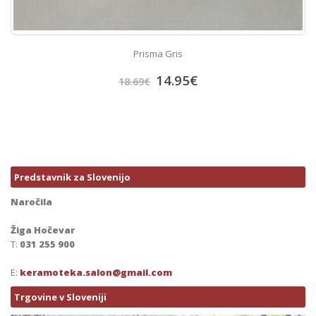
Prisma Gris
14.95
€
18.69
€
Predstavnik za Slovenijo
Naročila
Žiga Hočevar
T:
031 255 900
E:
keramoteka.salon@gmail.com
Trgovine v Sloveniji