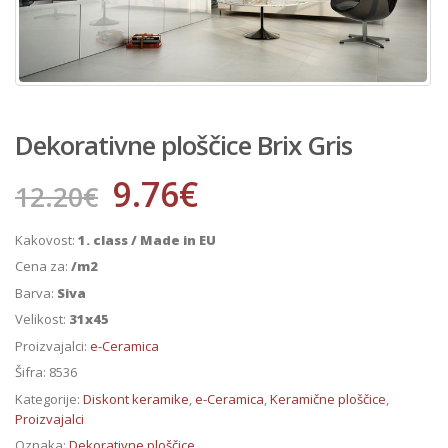
Dekorativne ploščice Brix Gris
9.76
€
12.20
€
Kakovost:
1. class / Made in EU
Cena za:
/m2
Barva:
Siva
Velikost:
31x45
Proizvajalci:
e-Ceramica
Šifra:
8536
Kategorije:
Diskont keramike
,
e-Ceramica
,
Keramične ploščice
,
Proizvajalci
Oznaka:
Dekorativne ploščice