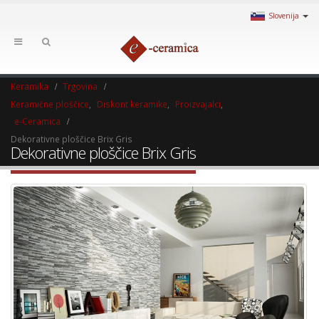
Slovenija
Keramika
Trgovina
Keramične ploščice
,
Diskont keramike
,
Proizvajalci
,
e-Ceramica
Dekorativne ploščice Brix Gris
Dekorativne ploščice Brix Gris