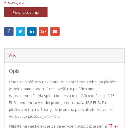
Proizvajalci
Povpraševanje
Opis
Opis
Letos so ploščice v rjavi barvi zelo zaželjene. Debelina ploščice
je zelo pomembna in 9 mm uvršča to ploščico med
najkvalitetnejše. Na spletu boste za to ploščico odšteli le 9,76
EUR, medtem ko v redni prodaji cena znaša 12,2 EUR. Ta
ploščica prihaja iz Španije, ki je znana po kvalitetni keramiki.
Velikost te ploščice je 45×45 cm.
Kliknite na ime kolekcije za ogled vseh ploščic iz te serije:
e-