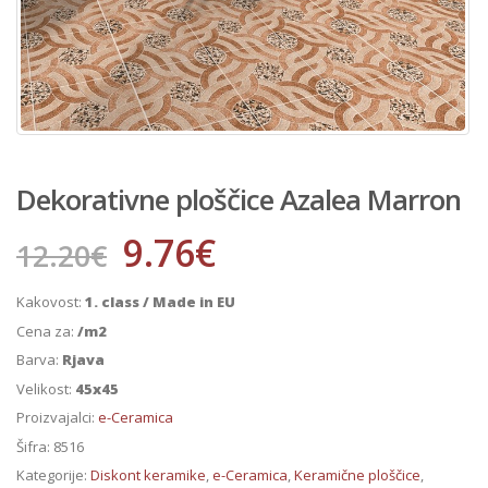
Dekorativne ploščice Azalea Marron
9.76
€
12.20
€
Kakovost:
1. class / Made in EU
Cena za:
/m2
Barva:
Rjava
Velikost:
45x45
Proizvajalci:
e-Ceramica
Šifra:
8516
Kategorije:
Diskont keramike
,
e-Ceramica
,
Keramične ploščice
,