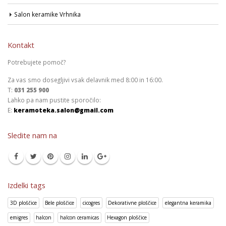
Salon keramike Vrhnika
Kontakt
Potrebujete pomoč?
Za vas smo dosegljivi vsak delavnik med 8:00 in 16:00.
T:
031 255 900
Lahko pa nam pustite sporočilo:
E:
keramoteka.salon@gmail.com
Sledite nam na
Izdelki tags
3D ploščice
Bele ploščice
cicogres
Dekorativne ploščice
elegantna keramika
emigres
halcon
halcon ceramicas
Hexagon ploščice