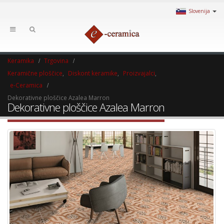
Slovenija
Keramika
Trgovina
Keramične ploščice
,
Diskont keramike
,
Proizvajalci
,
e-Ceramica
Dekorativne ploščice Azalea Marron
Dekorativne ploščice Azalea Marron