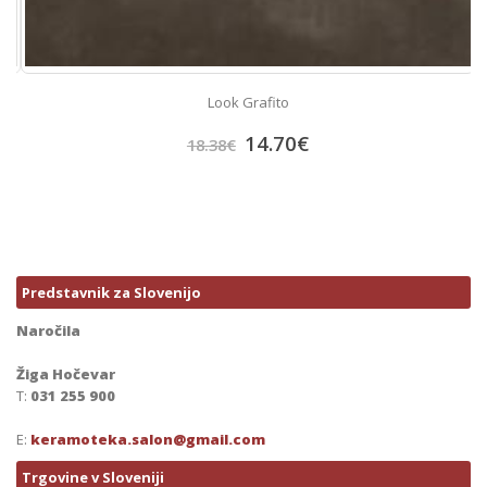
Look Grafito
14.70
€
18.38
€
Predstavnik za Slovenijo
Naročila
Žiga Hočevar
T:
031 255 900
E:
keramoteka.salon@gmail.com
Trgovine v Sloveniji