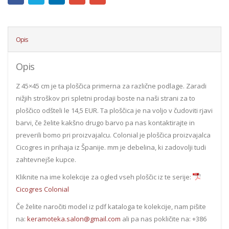
Opis
Opis
Z 45×45 cm je ta ploščica primerna za različne podlage. Zaradi
nižjih stroškov pri spletni prodaji boste na naši strani za to
ploščico odšteli le 14,5 EUR. Ta ploščica je na voljo v čudoviti rjavi
barvi, če želite kakšno drugo barvo pa nas kontaktirajte in
preverili bomo pri proizvajalcu. Colonial je ploščica proizvajalca
Cicogres in prihaja iz Španije. mm je debelina, ki zadovolji tudi
zahtevnejše kupce.
Kliknite na ime kolekcije za ogled vseh ploščic iz te serije:
Cicogres Colonial
Če želite naročiti model iz pdf kataloga te kolekcije, nam pišite
na:
keramoteka.salon@gmail.com
ali pa nas pokličite na: +386