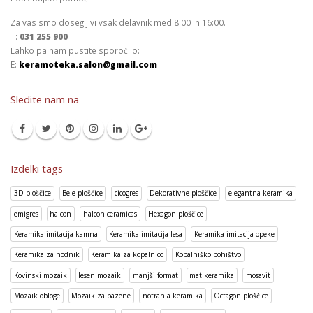
Za vas smo dosegljivi vsak delavnik med 8:00 in 16:00.
T:
031 255 900
Lahko pa nam pustite sporočilo:
E:
keramoteka.salon@gmail.com
Sledite nam na
Izdelki tags
3D ploščice
Bele ploščice
cicogres
Dekorativne ploščice
elegantna keramika
emigres
halcon
halcon ceramicas
Hexagon ploščice
Keramika imitacija kamna
Keramika imitacija lesa
Keramika imitacija opeke
Keramika za hodnik
Keramika za kopalnico
Kopalniško pohištvo
Kovinski mozaik
lesen mozaik
manjši format
mat keramika
mosavit
Mozaik obloge
Mozaik za bazene
notranja keramika
Octagon ploščice