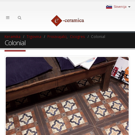
Slovenija
Keramika
Trgovina
Proizvajalci
,
Cicogres
Colonial
Colonial