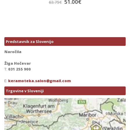
51.00
€
63.75
€
Predstavnik za Slovenijo
Naročila
Žiga Hočevar
T:
031 255 900
E:
keramoteka.salon@gmail.com
Trgovine v Sloveniji