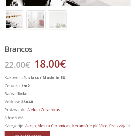
Brancos
18.00
€
22.00
€
Kakovost:
1. class / Made in EU
Cena za:
/m2
Barva:
Bela
Velikost:
25x40
Proizvajalci:
Aleluia Ceramicas
Šifra:
9156
Kategorije:
Akcija
,
Aleluia Ceramicas
,
Keramične ploščice
,
Proizvajalci