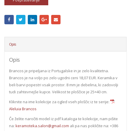
Povpraševanje
Opis
Opis
Brancos je pripeljana iz Portugalske in je zelo kvalitetna.
Brancos je na voljo po zelo ugodni ceni 18,07 EUR. Keramika v
beli barvi popestri vsak prostor. 8 mm je debelina, ki zadovolji
tudi zahtevnejše kupce. Velikost te ploščice je 25×40 cm.
Kliknite na ime kolekcije za ogled vseh ploščic iz te serije:
Aleluia Brancos
Če želite naročiti model iz pdf kataloga te kolekcije, nam pišite
na:
keramoteka.salon@gmail.com
ali pa nas pokličite na: +386