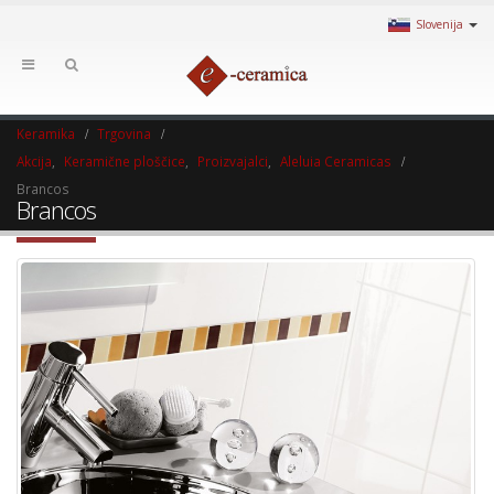
Slovenija
Keramika
Trgovina
Akcija
,
Keramične ploščice
,
Proizvajalci
,
Aleluia Ceramicas
Brancos
Brancos