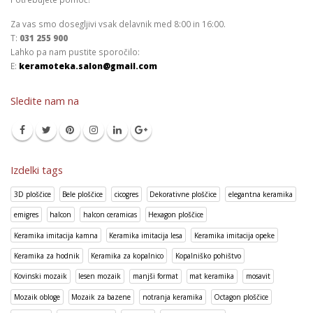
Za vas smo dosegljivi vsak delavnik med 8:00 in 16:00.
T:
031 255 900
Lahko pa nam pustite sporočilo:
E:
keramoteka.salon@gmail.com
Sledite nam na
Izdelki tags
3D ploščice
Bele ploščice
cicogres
Dekorativne ploščice
elegantna keramika
emigres
halcon
halcon ceramicas
Hexagon ploščice
Keramika imitacija kamna
Keramika imitacija lesa
Keramika imitacija opeke
Keramika za hodnik
Keramika za kopalnico
Kopalniško pohištvo
Kovinski mozaik
lesen mozaik
manjši format
mat keramika
mosavit
Mozaik obloge
Mozaik za bazene
notranja keramika
Octagon ploščice