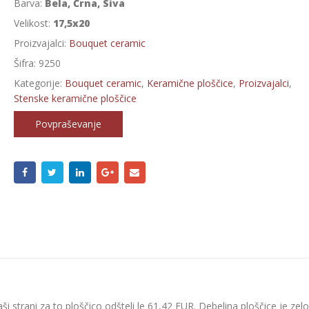
Barva:
Bela, Črna, Siva
Velikost:
17,5x20
Proizvajalci:
Bouquet ceramic
Šifra:
9250
Kategorije:
Bouquet ceramic
,
Keramične ploščice
,
Proizvajalci
,
Stenske keramične ploščice
Povpraševanje
aši strani za to ploščico odšteli le 61,42 EUR. Debelina ploščice je zelo