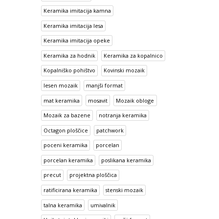
Keramika imitacija kamna
Keramika imitacija lesa
Keramika imitacija opeke
Keramika za hodnik
Keramika za kopalnico
Kopalniško pohištvo
Kovinski mozaik
lesen mozaik
manjši format
mat keramika
mosavit
Mozaik obloge
Mozaik za bazene
notranja keramika
Octagon ploščice
patchwork
poceni keramika
porcelan
porcelan keramika
poslikana keramika
precut
projektna ploščica
ratificirana keramika
stenski mozaik
talna keramika
umivalnik