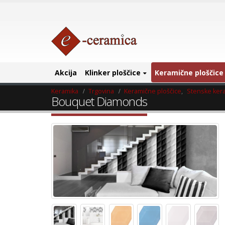
Akcija
Klinker ploščice
Keramične ploščice
Keramika
Trgovina
Keramične ploščice
,
Stenske ker
Bouquet Diamonds