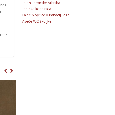
Salon keramike Vrhnika
onds
Sanjska kopalnica
e
Talne ploščice v imitaciji lesa
Viseče WC školjke
 +386