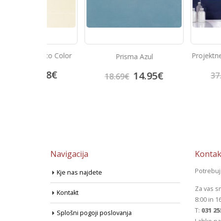
alnico Color
Projektne plošćice 
Prisma Azul
llow
China Blu
2.38
€
30.
14.95
€
37.50
€
18.69
€
Navigacija
Kontak
Potrebu
Kje nas najdete
Za vas s
Kontakt
8:00 in 1
T:
031 25
Splošni pogoji poslovanja