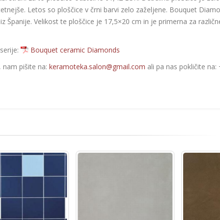
tnejše. Letos so ploščice v črni barvi zelo zaželjene. Bouquet Diam
iz Španije. Velikost te ploščice je 17,5×20 cm in je primerna za različn
serije:
Bouquet ceramic Diamonds
e, nam pišite na:
keramoteka.salon@gmail.com
ali pa nas pokličite na: