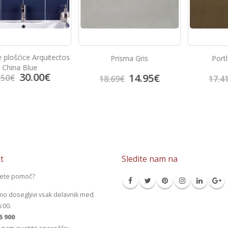
Arquitectos
Prisma Gris
Portland Marr
e
00
€
14.95
€
13.9
18.69
€
17.41
€
t
Sledite nam na
jete pomoč?
mo dosegljivi vsak delavnik med
6:00.
5 900