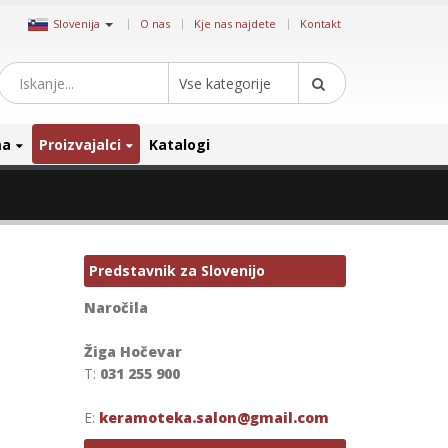
|
Slovenija
O nas
Kje nas najdete
Kontakt
Vse kategorije
ma
Proizvajalci
Katalogi
Predstavnik za Slovenijo
Naročila
Žiga Hočevar
T:
031 255 900
E:
keramoteka.salon@gmail.com