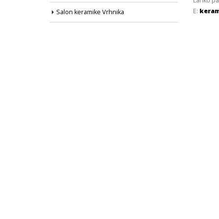
Lahko pa
E:
keram
Salon keramike Vrhnika