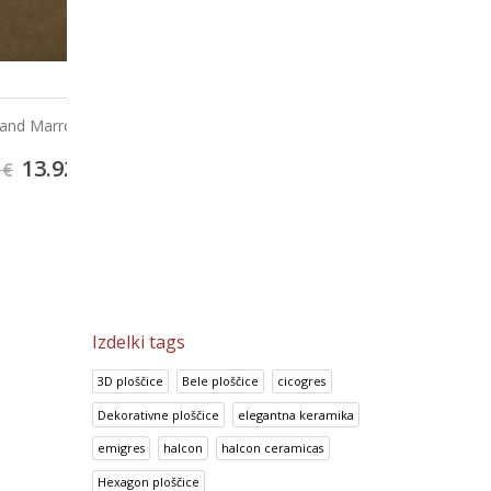
Ploščice za kopalnico Color
on
Prisma Azul
Line Yellow
52.38
€
2
€
14.95
€
65.47
€
18.69
€
Izdelki tags
3D ploščice
Bele ploščice
cicogres
Dekorativne ploščice
elegantna keramika
emigres
halcon
halcon ceramicas
Hexagon ploščice