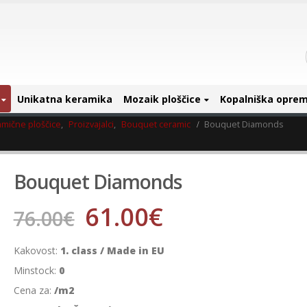
Unikatna keramika
Mozaik ploščice
Kopalniška opre
amične ploščice
,
Proizvajalci
,
Bouquet ceramic
Bouquet Diamonds
Bouquet Diamonds
61.00
€
76.00
€
Kakovost:
1. class / Made in EU
Minstock:
0
Cena za:
/m2