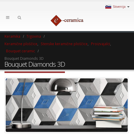
Slovenija
Keramika
Trgovina
Keramične ploščice
,
Stenske keramične ploščice
,
Proizvajalci
,
Bouquet ceramic
Bouquet Diamonds 3D
Bouquet Diamonds 3D