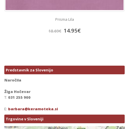
Prisma Lila
14.95
€
18.69
€
Predstavnik za Slovenijo
Naročila
Žiga Hočevar
T:
031 255 900
E:
barbara@keramoteka.si
Trgovine v Sloveniji