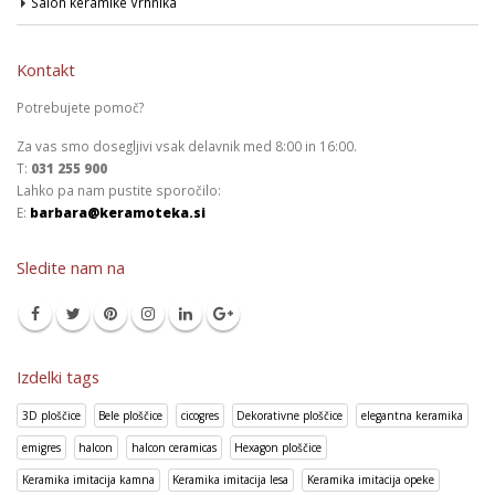
Salon keramike Vrhnika
Kontakt
Potrebujete pomoč?
Za vas smo dosegljivi vsak delavnik med 8:00 in 16:00.
T:
031 255 900
Lahko pa nam pustite sporočilo:
E:
barbara@keramoteka.si
Sledite nam na
Izdelki tags
3D ploščice
Bele ploščice
cicogres
Dekorativne ploščice
elegantna keramika
emigres
halcon
halcon ceramicas
Hexagon ploščice
Keramika imitacija kamna
Keramika imitacija lesa
Keramika imitacija opeke