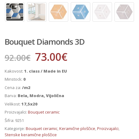
Bouquet Diamonds 3D
73.00
€
92.00
€
Kakovost:
1. class / Made in EU
Minstock:
0
Cena za:
/m2
Barva:
Bela, Modra, Vijolična
Velikost:
17,5x20
Proizvajalci:
Bouquet ceramic
Šifra:
9251
Kategorije:
Bouquet ceramic
,
Keramične ploščice
,
Proizvajalci
,
Stenske keramične ploščice