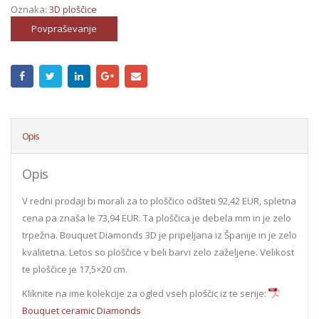
Oznaka:
3D ploščice
Povpraševanje
Opis
Opis
V redni prodaji bi morali za to ploščico odšteti 92,42 EUR, spletna
cena pa znaša le 73,94 EUR. Ta ploščica je debela mm in je zelo
trpežna. Bouquet Diamonds 3D je pripeljana iz Španije in je zelo
kvalitetna. Letos so ploščice v beli barvi zelo zaželjene. Velikost
te ploščice je 17,5×20 cm.
Kliknite na ime kolekcije za ogled vseh ploščic iz te serije:
Bouquet ceramic Diamonds