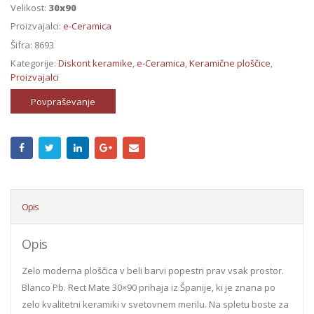
Velikost:
30x90
Proizvajalci:
e-Ceramica
Šifra:
8693
Kategorije:
Diskont keramike
,
e-Ceramica
,
Keramične ploščice
,
Proizvajalci
Povpraševanje
Opis
Opis
Zelo moderna ploščica v beli barvi popestri prav vsak prostor.
Blanco Pb. Rect Mate 30×90 prihaja iz Španije, ki je znana po
zelo kvalitetni keramiki v svetovnem merilu. Na spletu boste za