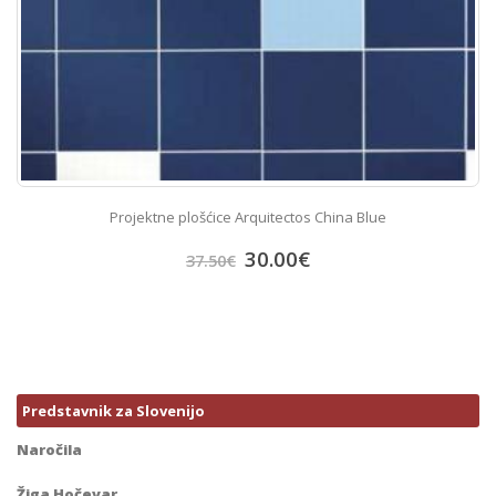
Projektne plošćice Arquitectos China Blue
30.00
€
37.50
€
Predstavnik za Slovenijo
Naročila
Žiga Hočevar