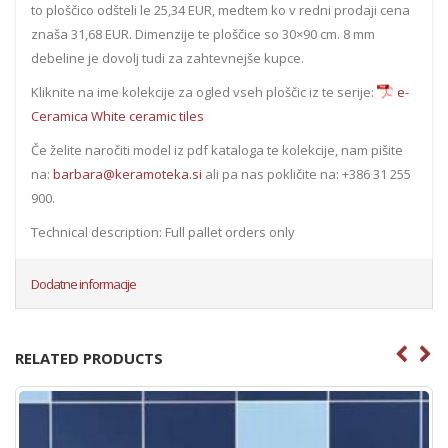
to ploščico odšteli le 25,34 EUR, medtem ko v redni prodaji cena
znaša 31,68 EUR. Dimenzije te ploščice so 30×90 cm. 8 mm
debeline je dovolj tudi za zahtevnejše kupce.
Kliknite na ime kolekcije za ogled vseh ploščic iz te serije:
e-
Ceramica White ceramic tiles
Če želite naročiti model iz pdf kataloga te kolekcije, nam pišite
na:
barbara@keramoteka.si
ali pa nas pokličite na: +386 31 255
900.
Technical description: Full pallet orders only
Dodatne informacije
RELATED PRODUCTS