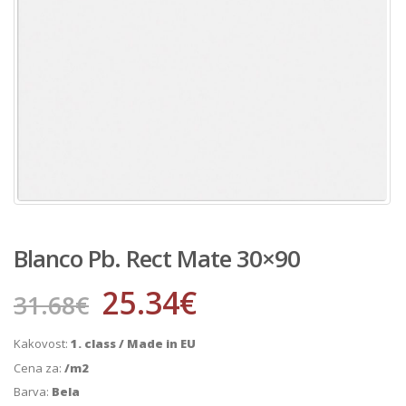
Blanco Pb. Rect Mate 30×90
25.34
€
31.68
€
Kakovost:
1. class / Made in EU
Cena za:
/m2
Barva:
Bela