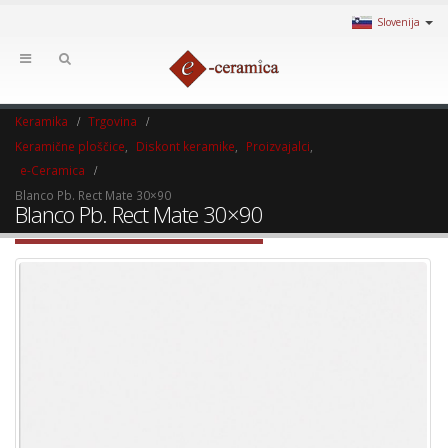
Slovenija
Keramika
Trgovina
Keramične ploščice
,
Diskont keramike
,
Proizvajalci
,
e-Ceramica
Blanco Pb. Rect Mate 30×90
Blanco Pb. Rect Mate 30×90