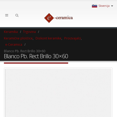
Slovenija
Keramika
Trgovina
Keramične ploščice
,
Diskont keramike
,
Proizvajalci
,
e-Ceramica
Blanco Pb. Rect Brillo 30×60
Blanco Pb. Rect Brillo 30×60