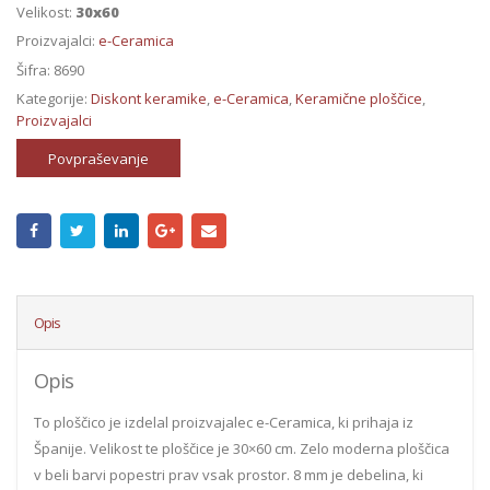
Velikost:
30x60
Proizvajalci:
e-Ceramica
Šifra:
8690
Kategorije:
Diskont keramike
,
e-Ceramica
,
Keramične ploščice
,
Proizvajalci
Povpraševanje
Opis
Opis
To ploščico je izdelal proizvajalec e-Ceramica, ki prihaja iz
Španije. Velikost te ploščice je 30×60 cm. Zelo moderna ploščica
v beli barvi popestri prav vsak prostor. 8 mm je debelina, ki